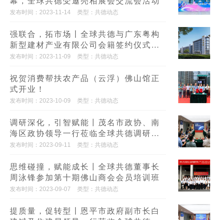
幕，全球共德受邀亮相展会交流会活动
发布时间：2023-11-14
类型：共德动态
强联合，拓市场丨全球共德与广东粤构
新型建材产业有限公司会籍签约仪式圆
满举办
发布时间：2023-11-09
类型：共德动态
祝贺消费帮扶农产品（云浮）佛山馆正
式开业！
发布时间：2023-10-09
类型：共德动态
调研深化，引智赋能丨茂名市政协、南
海区政协领导一行莅临全球共德调研考
察
发布时间：2023-09-11
类型：共德动态
思维碰撞，赋能成长丨全球共德董事长
周泳锋参加第十期佛山商会会员培训班
发布时间：2023-09-07
类型：共德动态
提质量，促转型丨恩平市政府副市长白