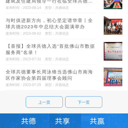
建斌及住建局领导一行莅临全球共德调
研考察
发布时间：2023-08-14
类型：共德动态
与时俱进新方向，初心坚定谱华章丨全
球共德2023年中总结大会圆满举办
发布时间：2023-08-02
类型：共德动态
【喜报】全球共德入选“首批佛山市数据
服务商”名录！
发布时间：2023-07-31
类型：共德动态
全球共德董事长周泳锋当选佛山市南海
区作家协会第四届理事会顾问
发布时间：2023-07-25
类型：共德动态
上一页
下一页