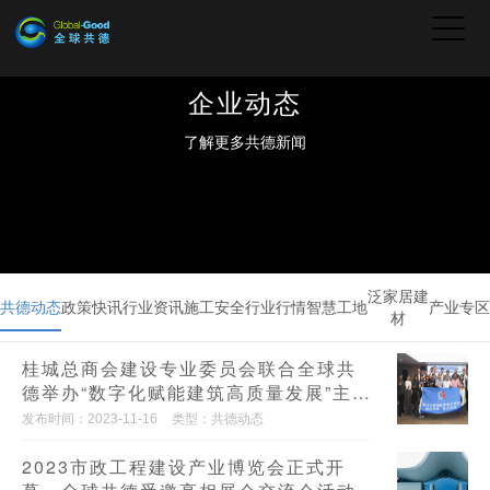
企业动态
了解更多共德新闻
泛家居建
共德动态
政策快讯
行业资讯
施工安全
行业行情
智慧工地
产业专区
材
桂城总商会建设专业委员会联合全球共
德举办“数字化赋能建筑高质量发展”主题
活动
发布时间：2023-11-16
类型：共德动态
2023市政工程建设产业博览会正式开