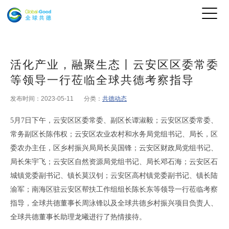
活化产业，融聚生态丨云安区区委常委
等领导一行莅临全球共德考察指导
发布时间：2023-05-11
分类：
共德动态
5
月
7
日下午，
云安区区委常委、副区长谭淑毅
；
云安区区委常委、
常务副区长陈伟权
；
云安区农业农村和水务局党组书记、局长，区
委农办主任，区乡村振兴局局长吴国锋
；
云安区财政局党组书记、
局长朱宇飞
；
云安区自然资源局党组书记、局长邓石海
；
云安区石
城镇党委副书记、镇长莫汉钊
；
云安区高村镇党委副书记、镇长陆
渝军
；
南海区驻云安区帮扶工作组组长陈长东
等领导一行莅临考察
指导
，
全球共德董事长周泳锋
以及
全球共德乡村振兴项目负责人、
全球共德董事长助理龙曦
进行了热情接待
。