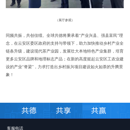
（
展厅参观
）
同频共振，
共创佳绩
。
全球共德将秉承着
“
产业兴县、强县富民
”理
念
，
在云安区委区政府的支持与带领下
，
助力
加快推动乡村产业全
链条升级，建设现代
茶
产业园，发展壮大
本地
特色产业集群，培育
更多
云安区
品牌和地理标志产品
；
在新的高度挺起
云安区工农业
建
设的产业
“脊梁”
，
力求打造出乡村振兴项目建设如火如荼的升腾景
象
！
客服电话