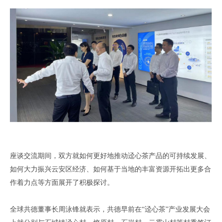
座谈交流期间
，
双方就
如何更好地推动迳心茶产品的可持续发展
、
如何大力振兴云安区经济
、
如何基于当地的丰富资源开拓出更多合
作着力点等方面
展开了
积极探讨
。
全球共德董事长周泳锋就表示
，
共德早前在
“
迳心茶
”产业发展大会