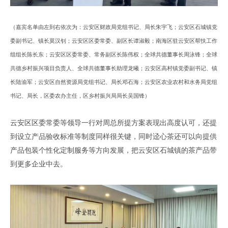
（
嘉宾名单由左到右
依次为
：云安区财政局党组书记、局长朱宇飞
；
云安区石城镇党
委副书记、镇长莫汉钊
；
云安区区委常委、副区长谭淑毅
；
南海区驻云安区帮扶工作
组组长陈长东
；
云安区区委常委、常务副区长陈伟权
；
全球共德董事长周泳锋
；
全球
共德乡村振兴项目负责人、全球共德董事长助理龙曦
；
云安区高村镇党委副书记、镇
长陆渝军
；
云安区自然资源局党组书记、局长邓石海
；
云安区农业农村和水务局党组
书记、局长，区委农办主任，区乡村振兴局局长吴国锋
）
云安区区委常委
等领导一行对周总所提方案表现出高度认可
，
还提
到设立产品验收标准等制度同样很关键
，
同时
迳心茶
还可以向提供
产品包装个性化定制服务等方向发展
，
把云安区石城镇的茶产品带
到更多企业中去
。