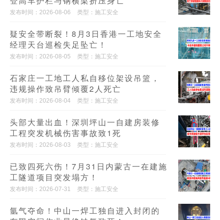
登高车护栏与钢横梁挤压身亡
发布时间：2026-08-06
类型：施工安全
疑安全带断裂！8月3日香港一工地安全
经理天台巡检失足坠亡！
发布时间：2026-08-05
类型：施工安全
石家庄一工地工人私自移位架设吊篮，
违规操作致吊臂倾覆2人死亡
发布时间：2026-08-04
类型：施工安全
头部大量出血！深圳坪山一自建房装修
工程突发机械伤害事故致1死
发布时间：2026-08-03
类型：施工安全
已致四死六伤！7月31日内蒙古一在建施
工隧道项目突发塌方！
发布时间：2026-07-31
类型：施工安全
氩气夺命！中山一焊工独自进入封闭的