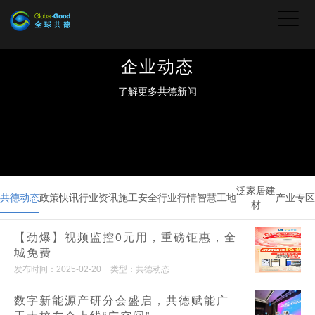
企业动态
了解更多共德新闻
泛家居建
共德动态
政策快讯
行业资讯
施工安全
行业行情
智慧工地
产业专区
材
【劲爆】视频监控0元用，重磅钜惠，全
城免费
发布时间：2025-02-20
类型：共德动态
数字新能源产研分会盛启，共德赋能广