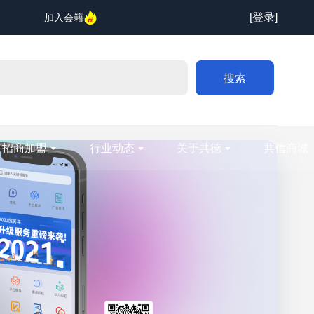
[登录]
加入会籍
搜索
招商加盟
行业动态
关于共德
共信商城