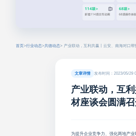
首页
>
行业动态
>
共德动态
> 产业联动，互利共赢丨云安、南海对口
文章详情
发布时间：2023/05/29 00
产业联动，互利
材座谈会圆满召
为提升企业竞争力
、
强化两地产业