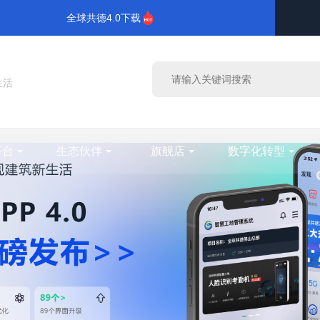
全球共德4.0下载
生活
平台
生态伙伴
旗舰店
数字化转型