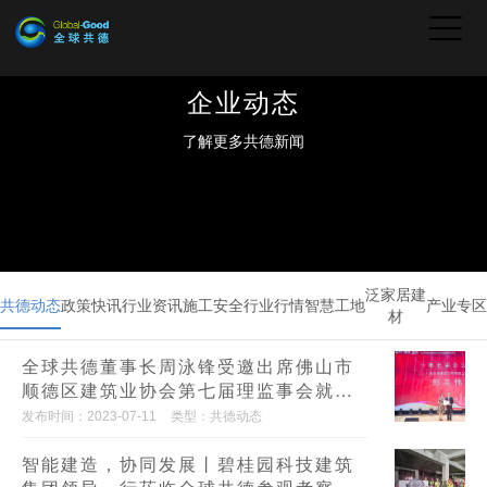
企业动态
了解更多共德新闻
泛家居建
共德动态
政策快讯
行业资讯
施工安全
行业行情
智慧工地
产业专区
材
全球共德董事长周泳锋受邀出席佛山市
顺德区建筑业协会第七届理监事会就职
典礼
发布时间：2023-07-11
类型：共德动态
智能建造，协同发展丨碧桂园科技建筑