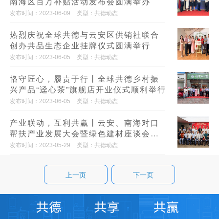
南海区百万补贴活动发布会圆满举办
发布时间：2023-06-09
类型：共德动态
热烈庆祝全球共德与云安区供销社联合
创办共品生态企业挂牌仪式圆满举行
发布时间：2023-06-05
类型：共德动态
恪守匠心，履责于行丨全球共德乡村振
兴产品“迳心茶”旗舰店开业仪式顺利举行
发布时间：2023-06-05
类型：共德动态
产业联动，互利共赢丨云安、南海对口
帮扶产业发展大会暨绿色建材座谈会圆
满召开
发布时间：2023-05-29
类型：共德动态
上一页
下一页