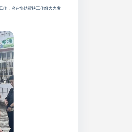
工
作
，
旨在协助帮扶工作组大力
发