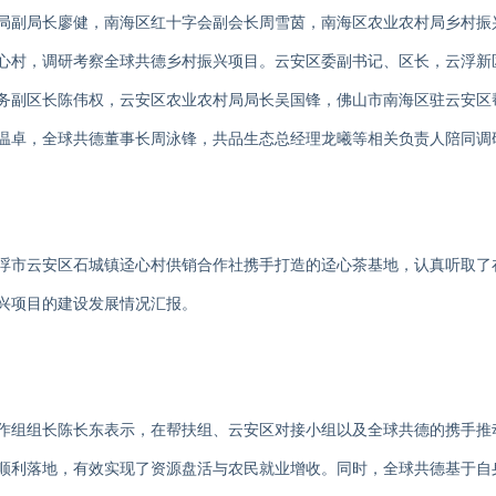
局副局长廖健，南海区红十字会副会长周雪茵，南海区农业农村局乡村振
心村，调研考察全球共德乡村振兴项目。云安区委副书记、区长，云浮新
务副区长陈伟权，云安区农业农村局局长吴国锋，佛山市南海区驻云安区
温卓，全球共德董事长周泳锋，共品生态总经理龙曦等相关负责人陪同调
浮市云安区石城镇迳心村供销合作社
携手
打造的迳心茶基地，
认真听取了
兴项目的建设发展情况汇报
。
作组组长陈长东表示，在帮扶组、云安区对接小组以及全球共德的携手推
顺利落地，有效实现了资源盘活与农民就业增收。同时，全球共德基于自