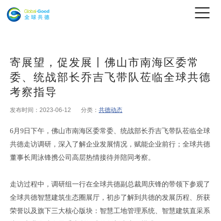
寄展望，促发展丨佛山市南海区委常
委、统战部长乔吉飞带队莅临全球共德
考察指导
发布时间：2023-06-12
分类：
共德动态
6月9日下午，
佛山市
南海区委常委、统战部长乔吉飞
带队莅临全球
共德
走访调研，深入了解企业发展情况，
赋能企业前行
；全球共德
董事长周泳锋
携公司高层热情接待并陪同考察
。
走访过程中，调研组一行
在全球共德副总裁周庆锋的带领下参观了
全球共德智慧建筑生态圈展厅
，
初步了解到共德的发展历程
、
所获
荣誉以及旗下三大核心版块
：
智慧工地管理系统
、
智慧建筑直采系