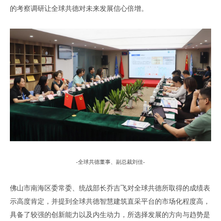
的考察调研让
全球共德
对未来发展信心倍增。
-
全球共德董事
、
副总裁刘佳
-
佛山市
南海区委常委、统战部长乔吉飞对
全球共德所
取得的成绩表
示高度肯定，
并提到全球共德智慧建筑直采平台的市场化程度高
，
具备了较强的创新能力以及内生动力
，
所选择发展的方向与趋势是