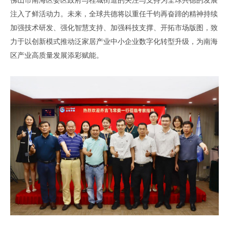
佛山市南海区委区政府与桂城街道的关注与支持为全球共德的发展
注入了鲜活动力
。未来，
全球共德
将
以
重任千钧再奋蹄
的精神持续
加强
技术研发、强化智慧支持、
加强
科技支撑、
开拓市场版图
，致
力于以
创新模式
推动
泛家居产业
中小企业数字化转型升级，为南海
区产业高质量发展
添彩
赋能。