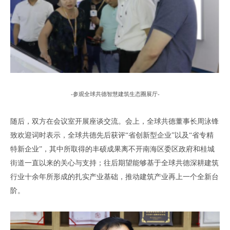
-
参观全球共德智慧建筑生态圈展厅
-
随后
，双方在会议室开展座谈交流。
会上
，
全球共德
董事长周泳锋
致欢迎词时表示
，
全球共德先后获评
“省创新型企业”以及“省专精
特新企业”
，
其中所
取得的
丰硕
成果离不开南海区委区政府和桂城
街道
一直以来
的关心与支持；
往后期望能够基于全球共德深耕建筑
行业十余年所形成的扎实产业基础
，
推动建筑产业再上一个全新台
阶
。