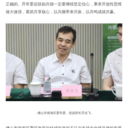
正确的
。
乔常委还鼓励共德一定要继续坚定信心
，
秉承开放性思维
做大做强
，
紧抓共享核心
，
以
共频
带来
共振，
以
共鸣
成就
共赢。
-
佛山市
南海区委常委、统战部长乔吉飞
-