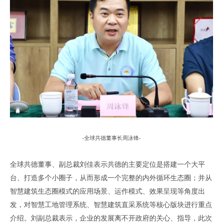
-
全球共德
董事长周泳锋
-
全球共德董事
、
副总裁刘佳表示共德的主要定位是搭建一个大平
台
、
打造多个小圈子
，
从而形成一个完整的内外循环生态圈
；
并从
智慧建筑生态圈模式的应用场景
、
运作模式
、
效果呈现等角度出
发
，
对智慧工地管理系统
、
智慧建筑直采系统等核心版块进行重点
介绍
。
刘副总裁
表示，
企业
的发展离不开政府的关心、指导，此次