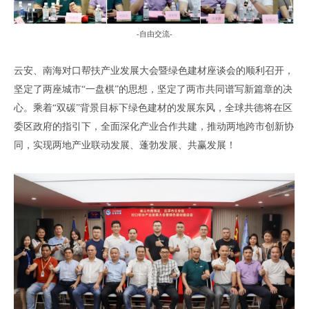
-
自由交流
-
云安、南海对口帮扶产业发展大会暨绿色建材座谈会
的顺利召开
，
坚定了两座城市
“一盘棋”的思想
，
坚定了两市共同谱写新篇章的决
心
。乘着
“双碳”背景目标下
绿色建材的发展东风
，
全球共德将在区
委区政府的指引下
，全面深化产业合作共建，推动两地跨市创新协
同，实现两地产业联动发展、
蓬勃
发展、共赢发展！