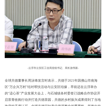
-云浮市云安区工信局
党组书记
、
局长
游伟新
-
全球共德董事长周泳锋发言时表示
，
共德于
2021
年因佛山市南海
区
“
万企兴万村
”
结对帮扶
活动与云安区结缘
，
早前还在云浮举办
的
“
迳心茶
”产业发展大会上
，
与石城镇各
村委
签订战略合作协议
开
启茶青收购行动
并打造共德茶园
，
共德的
乡村振兴成果
得到了当地