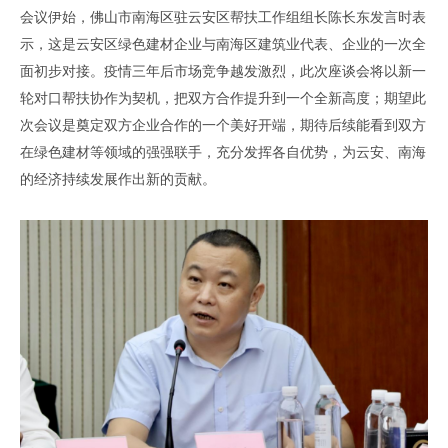
会议伊始
，
佛山市
南海区驻云安区帮扶工作组组长陈长东
发言时表
示
，
这是云安区绿色建材企业与南海区建筑业代表
、
企业的一次全
面初步对接
。
疫情三年后市场竞争越发激烈
，
此次座谈会将
以新一
轮对口帮扶协作为契机，
把双方合作提升到一个全新高度
；
期望此
次会议是奠定双方企业合作的一个美好开端
，
期待后续能看到双方
在绿色建材等领域的强强联手
，
充分发挥各自优势
，
为
云安、南海
的经济持续发展作出新的贡献
。