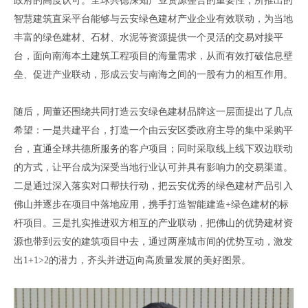
政府
的
高度
认可。
全球共德深知产业资源整合的重要性
，
所推出的
智慧建筑直采平台能够与云安绿色建材产业企业有效联动
，
为当地
丰富的
绿色建材、石材、水泥
等资源提供一个灵活的交易对接平
台
，
面向南海本土建筑工程项目的海量需求
，
从而有效打破信息壁
垒
、
促进产业联动
，
形成云安与南海之间的一股有力的相互作用
。
随后
，
周董还围绕共同打造云安
绿色建材品牌
这一层面提出了几点
希望
：
一是共建平台
，
打造一个由云安区委政府主导的集中采购平
台
，
直通全球共德所服务的客户项目
；
同时采取线上线下双边联动
的方式
，
让平台成为深受当地行业认可并具有影响力的交易渠道
。
二是通过深入落实对口帮扶行动
，
把云安优秀的绿色建材产品引入
佛山并逐步在项目中落地应用
，
携手打造智能建造
+
绿色建材的标
杆项目
。
三是扎实推进双方相互的产业联动
，
把佛山的优势建材资
源也带到云安的建筑项目中去
，
通过两座城市间的优势互动
，
激发
出
1+1>2
的潜力
，
齐头并进迈向高质量发展的美好图景
。