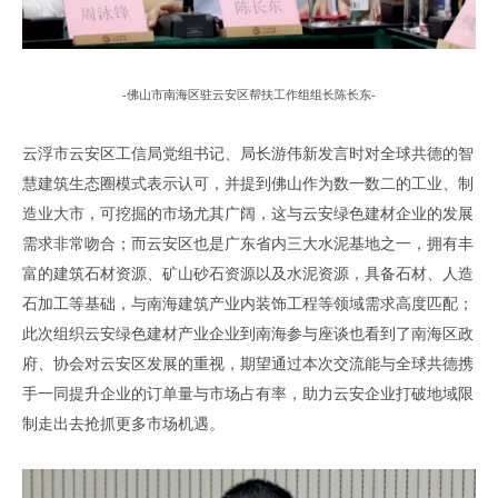
-
佛山市
南海区驻云安区帮扶工作组组长陈长东
-
云浮市云安区工信局
党组书记
、
局长
游伟新
发言时对全球共德的智
慧建筑生态圈模式表示认可
，
并提到佛山作为数一数二的工业
、
制
造业大市
，
可挖掘的市场尤其广阔
，
这与云安绿色建材企业的发展
需求非常吻合
；
而云安区也是广东省内三大水泥基地之一
，
拥有丰
富的建筑石材资源
、
矿山砂石资源以及水泥资源
，
具备石材
、
人造
石加工等基础
，
与南海建筑产业内装饰工程等领域需求高度匹配
；
此次组织云安绿色建材产业企业到南海参与座谈也看到了南海区政
府
、
协会对云安区发展的重视
，
期望通过本次交流能与全球共德携
手一同提升企业的订单量与市场占有率
，
助力云安企业打破地域限
制走出去抢抓更多市场机遇
。