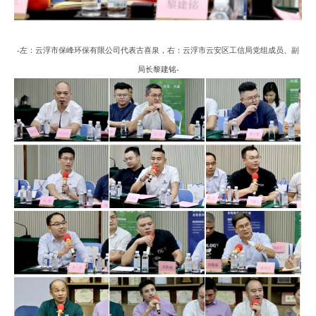
-
左
：云浮市保峰环保有限公司代表古喜泉，
右
：云浮市云安区工信局党组成员、副
局长黎建铭
-