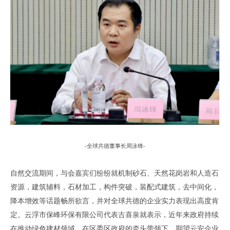
-
全球共德董事长周泳锋
-
自然交流期间
，
与会嘉宾们纷纷就机制
砂石、天然花岗岩和人造石
资源，建筑辅料，石材加工，构件突破，
装配式建筑
，去中间化，
降本增效
等话题畅所欲言
，
并对全球共德的企业实力表现出高度肯
定
。云浮市保峰环保有限公司代表古喜泉
就表示
，
近年来政府持续
在推动绿色建材领域
，
在区委区政府的牵头带领下
，
期望云安企业