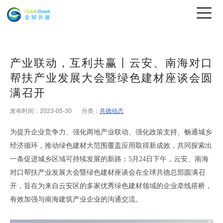
产业联动，互利共赢丨云安、南海对口
帮扶产业发展大会暨绿色建材座谈会圆
满召开
发布时间：2023-05-30
分类：
共德动态
为提升企业竞争力
、
强化两地产业联动
、
强化政策支持
、
畅通城乡
经济循环
，
推动绿色建材大范围覆盖应用取得新成效
，
共同探索出
一条促进城乡区域可持续发展的新路
；5
月
24
日下午
，
云安、南海
对口帮扶产业发展大会暨绿色建材座谈会
在全球共德总部圆满召
开
，
旨在为来自云安区的多家优秀绿色建材领域的企业牵线搭桥
，
有效加强与南海建筑产业企业的沟通交流
。