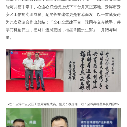
能与共德
手牵手、心连心打造线上线下平台
并真正落地
。云浮市云
安区工信局党组成员、副局长黎建铭
更是有感而发
，
以一首藏头诗
为此次座谈会作出总结
：
「
全心全意建平台，球同存义齐携手，共
享商机创伟业，德财并进展宏图，福星常照永生辉
」，
并赠与周
董
。
-左：云浮市云安区工信局党组成员、副局长黎建铭，右：全球共德董事长周泳锋-