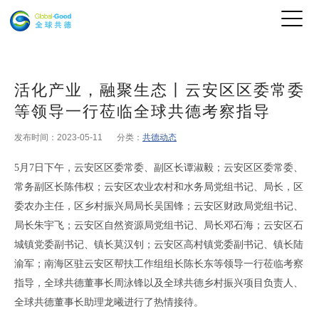
活化产业，融聚生态丨云安区区委常委
等领导一行莅临全球共德考察指导
发布时间：2023-05-11
分类：
共德动态
5
月
7
日下午，
云安区区委常委、副区长谭淑毅
；
云安区区委常委、
常务副区长陈伟权
；
云安区农业农村和水务局党组书记、局长，区
委农办主任，区乡村振兴局局长吴国锋
；
云安区财政局党组书记、
局长朱宇飞
；
云安区自然资源局党组书记、局长邓石海
；
云安区石
城镇党委副书记、镇长莫汉钊
；
云安区高村镇党委副书记、镇长陆
渝军
；
南海区驻云安区帮扶工作组组长陈长东
等领导一行莅临考察
指导
，
全球共德董事长周泳锋
以及
全球共德乡村振兴项目负责人、
全球共德董事长助理龙曦
进行了热情接待
。