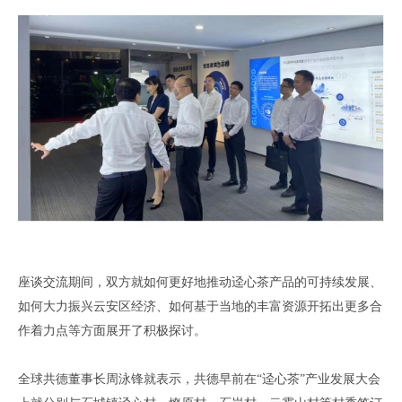
座谈交流期间
，
双方就
如何更好地推动迳心茶产品的可持续发展
、
如何大力振兴云安区经济
、
如何基于当地的丰富资源开拓出更多合
作着力点等方面
展开了
积极探讨
。
全球共德董事长周泳锋就表示
，
共德早前在
“
迳心茶
”产业发展大会