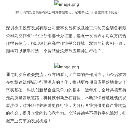
（徐工消防安全装备有限公司党委副书记、纪委书记、工会主席许涛发言）
深圳徐工投资发展有限公司董事长吕柯以及徐工消防安全装备有限
公司高空作业平台业务部部长孙红志，也逐一发言表示对双方的合
作很有信心，指出彼此在高空作业平台领域上双方的初衷相一致，
期待可以携手打造一个
智慧建筑
示范应用并进行推广。
通过
此次
座谈会交流
，
双方均看到了广阔
的合作潜力，为今后双方
在
智慧
建筑领域
进行
更深入的合作，推动更多项目应用落地奠定
了
坚实基础。科技创新是企业竞争力的根本，近年来，全球共德坚持
走高质量发展道路，将科技创新放在首位，不断加快
智慧建筑
的发
展步伐，
对外延伸并辐射更多行业，为各行各业
提供
更多
产业转型
的机会
，提升企业
的
核心竞争力。
全球共德将不畏数字化浪潮，把
握
产业变革的发展机遇！