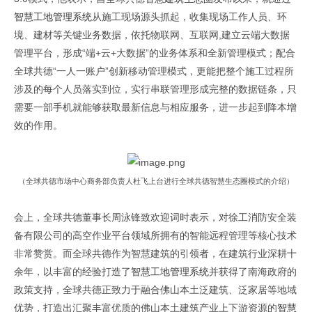
智慧工地
管理系统
从施工现场源头抓起，收集
现场
工作人员、环
境、建材等关键业务数据，依托物联网、互联网,建立云端大数据
管理平台，形成“端+云+大数据”的业务体系和全新管理模式；
配合
全球共德“一人一账户”创新移动管理模式，更能把整个施工过程所
涉及的每个人员落实到位，实行串联管理形成完整的数据链条，只
需要一部手机就能够获取最新信息与相应服务，进一步起到降本增
效的作用。
（全球共德市场中心商务部负责人杜飞上台进行全球共德智慧生态圈模式的介绍）
会上，全球共德董事长周泳锋致欢迎词时表示，对徐工消防安全装
备有限公司的高空作业平台领域所拥有的智能远程管理等核心技术
非常赞赏。而全球共德作为智慧建筑的引领者，在建筑行业深耕十
余年，以丰富的经验打造了
智慧工地管理系统
并获得了南海政府的
政策支持，全球共德正致力于融合佛山本土泛建筑、泛家居等地域
优势，打造出汇聚丰富优质的佛山本土建筑产业上下游资源的
智慧