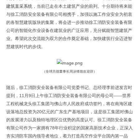
建筑直采系统
，当前已走在本土建筑产业的前列。十分期待将来能
与徐工消防安全装备有限公司相携手，加强以施工作业安全为初衷
的各智慧建筑版块的集聚，将会进一步推动徐工消防安全装备有限
公司的智能化作业设备在建筑业的广泛应用，充分赋能智慧建筑产
业。希望此次交流能为双方的合作奠定基础，加快建筑行业迈进智
慧建筑时代的步伐。
（全球共德董事长周泳锋致欢迎辞）
随后，徐工消防安全装备有限公司党委书记、总经理李前进发言时
提到，
11
月
9
日上午徐工消防安全装备有限公司的母公司
——
世界
工程机械龙头徐工集团与佛山市人民政府成功签约，将在南海区建
设落地总投资为
20
亿元的广东生产基地项目，这是徐工集团对佛山
的发展潜力以及独特地理区位优势的高度认可。徐工消防安全装备
有限公司作为一家拥有
78
年行业积淀的国家高新技术企业，正深入
夯实消防车国内领导者地位，着力打造高空作业平台国内第一品