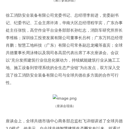
（展厅参观拼图）
徐工消防安全装备有限公司党委书记、总经理李前进，党委副书
记、纪委书记、工会主席许涛，华南大区总经理程学宾，广东办事
处主任张悦，高空作业平台业务部部长孙红志，消防车研究所所长
李维栋；深圳徐工投资发展有限公司董事长吕柯；广东万邦总经理
肖鹏；
智慧工地科技（广东）有限公司常务副总龙曦
等嘉宾；全球
共德董事长周泳锋以及我司各高层代表出席了本次座谈会。会议
以“充分发挥建筑行业信息化驱动力，持续赋能建筑行业从施工工
地、施工设备到管理系统的全生态产业链”为出发点，双方深入交
流了徐工消防安全装备有限公司与全球共德在多方面的合作可行
性。
（座谈会现场）
座谈会上，全球共德市场中心商务部总监杜飞
详细讲述了
全球共德
3.0
模式
，他表示，
自全球共德
智慧建筑生态圈
发布以来，就通过