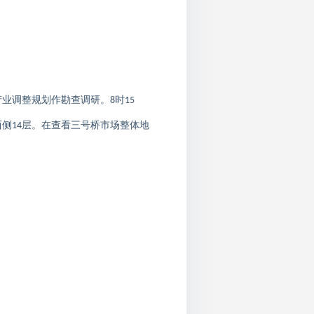
产业调整规划作勘查调研。
时
8
15
西侧
层。在查看三号桥市场整体地
14