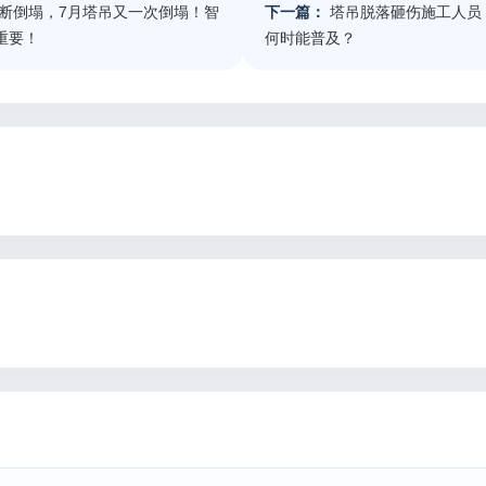
断倒塌，7月塔吊又一次倒塌！智
下一篇：
塔吊脱落砸伤施工人员
重要！
何时能普及？