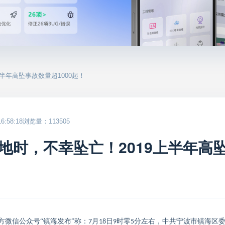
半年高坠事故数量超1000起！
:58:18
浏览量：113505
地时，不幸坠亡！2019上半年高
方微信公众号
“镇海发布”称：
月
日
时零
分左右，中共宁波市镇海区
7
18
9
5