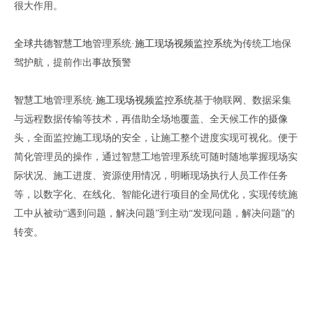
很大作用
。
全球共德智慧工地
管理系统
·
施工现场视频监控系统
为
传统工地保
驾护航
，
提前作出事故预警
智慧工地
管理系统
·
施工现场视频监控系统
基于物联网、数据采集
与远程数据传输等技术，
再
借助全场地覆盖、全天候工作的摄像
头，全面监控
施工
现场
的
安全，
让施工整个
进度
实现
可视化。便于
简化管理员的操作，通过智慧工地管理
系统
可随时随地掌握现场实
际状况、施工进度、资源使用情况，明晰现场执行人员工作任务
等，以数字化、在线化、智能化进行项目
的
全局优化，实现传统施
工中
从
被动
“遇到问题，解决问题”到主动“发现问题，解决问题”的
转变。