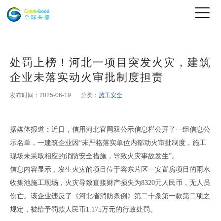
处罚上榜！河北一项目突发火灾，建筑
企业未落实动火审批制度担责
发布时间：2025-06-19
分类：
施工安全
据媒体报道
：
近日
，
信用河北官网双公示信息栏公开了一组信息公
示名单
，
一建筑企业因
“未严格落实单位内部动火审批制度，施工
现场未采取相应的消防安全措施，导致火灾事故发生”
。
信息内容显示，
发生火灾的项目位于
容东片区
一安置房项目的雨水
收集池施工现场
，
火灾导致直接财产损失为
8320元人民币，无人员
伤亡
。
该企业
违反了《河北省消防条例》第二十条第一款第二项之
规定
，
被给予
罚款人民币
1.175万元的行政处罚
。