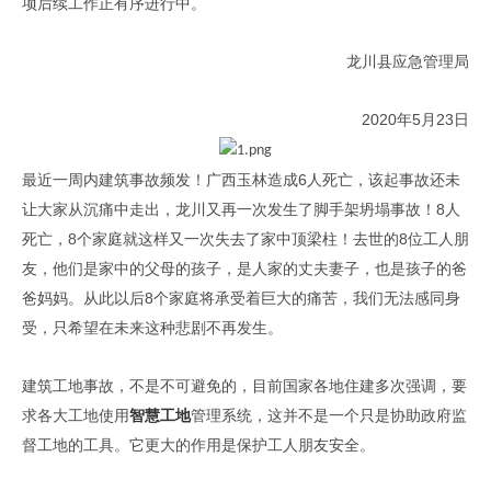
项后续工作正有序进行中。
龙川县应急管理局
2020
5
23
年
月
日
6
最近一周内建筑事故频发！广西玉林造成
人死亡，该起事故还未
8
让大家从沉痛中走出，龙川又再一次发生了脚手架坍塌事故！
人
8
8
死亡，
个家庭就这样又一次失去了家中顶梁柱！去世的
位工人朋
友，他们是家中的父母的孩子，是人家的丈夫妻子，也是孩子的爸
8
爸妈妈。从此以后
个家庭将承受着巨大的痛苦，我们无法感同身
受，只希望在未来这种悲剧不再发生。
建筑工地事故，不是不可避免的，目前国家各地住建多次强调，要
求各大工地使用
智慧工地
管理系统，这并不是一个只是协助政府监
督工地的工具。它更大的作用是保护工人朋友安全。