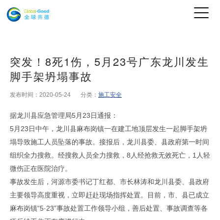
突发！8死1伤，5月23号广东龙川发生
脚手架坍塌事故
发布时间：2020-05-24
分类：
施工安全
5
23
据龙川县应急管理局
月
日通报：
5
23
月
日中午，龙川县麻布岗镇一在建工地顶层发生一起脚手架坍
塌导致施工人员坠落的事故。接报后，龙川县委、县政府第一时间
8
1
组织全力搜救。经搜救人员全力搜救，
人经抢救无效死亡，
人轻
微伤正在医院治疗。
事故发生后，河源市委书记丁红都、市长林涛和龙川县委、县政府
主要领导高度重视，立即赶赴现场指挥处置。目前，市、县已成立
“5·23”
麻布岗镇
事故处置工作领导小组，善后处置、事故调查等各