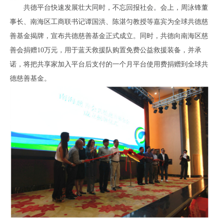
共德平台快速发展壮大同时，不忘回报社会。会上，周泳锋董
事长、南海区工商联书记谭国洪、陈湛匀教授等嘉宾为全球共德慈
善基金揭牌，宣布共德慈善基金正式成立。同时，共德向南海区慈
善会捐赠10万元，用于蓝天救援队购置免费公益救援装备，并承
诺，将把共享家加入平台后支付的一个月平台使用费捐赠到全球共
德慈善基金。