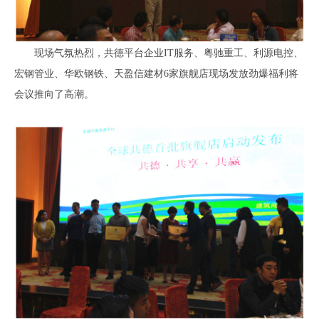
现场气氛热烈，共德平台企业IT服务、粤驰重工、利源电控、
宏钢管业、华欧钢铁、天盈信建材6家旗舰店现场发放劲爆福利将
会议推向了高潮。