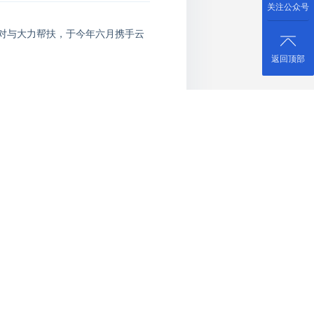
关注公众号
对与大力帮扶
，
于今年六月携手云
返回顶部
兴；
共品生态旗下的
消费帮扶农产品