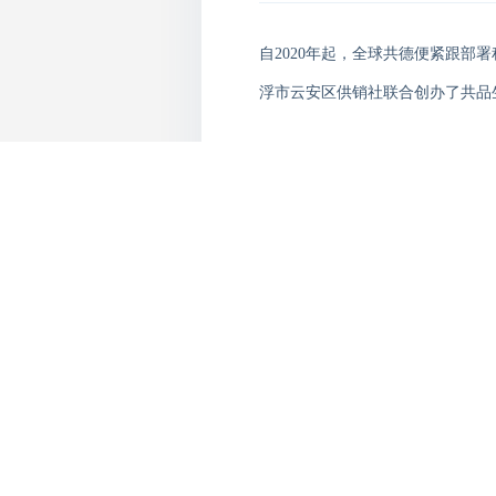
自2020年起，全球共德便紧跟部署
浮市
云安区供销社
联合创办了共品
10月7日上午，为
进一步
响应
国家
（云浮）佛山馆
在
瀚天科技城
B2