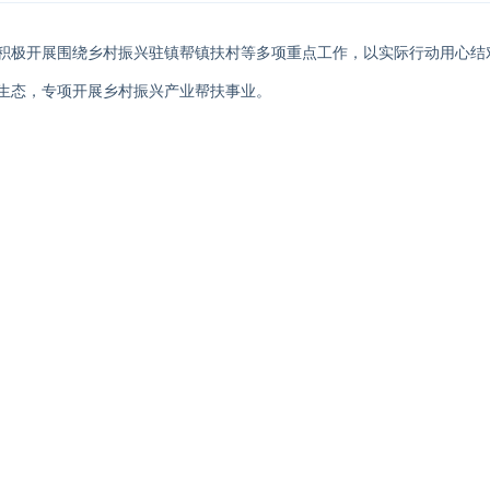
积极开展
围绕乡村振兴驻镇帮镇扶村等多项重点
工作，
以实际行动用心结
生态
，
专项开展乡村振兴产业帮扶事业。
消费帮扶号召，扎实推进消费帮扶工作，巩固
产业帮扶
成果，助力乡村振
区三号楼首层顺利
举行
开业
揭幕仪式。