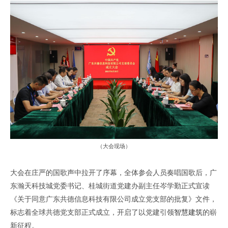
（大会现场）
大会在庄严的国歌声中拉开了序幕，全体参会人员奏唱国歌后，广
东瀚天科技城党委书记、桂城街道党建办副主任岑学勤正式宣读
《关于同意
广东共德信息科技有限公司
成立党支部的批复》
文件，
标志着全球共德党支部正式成立，开启了以党建引领
智慧建筑
的崭
新征程
。