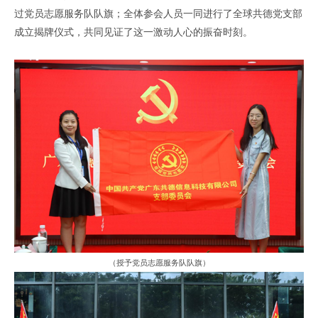
过党员志愿服务队队旗；全体参会人员一同进行了全球共德
党支部
成立揭牌
仪式，
共同见证了这一激动人心的
振奋
时刻。
（授予党员志愿服务队队旗）