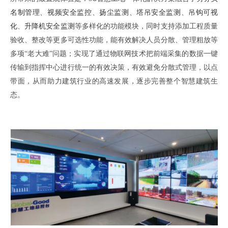
名制
管理
、
视频
安全
监控
、
扬尘监测
、
塔吊安全监测
、
吊钩可视
化
、
升降
机
安全监测
等多样化的功能模块
，
同时支持添加工程质量
验收
、
整改等更多可选性功能
，
能有效解决人员分散
、
管理粗放等
多项
“老大难”问题
；
实现了通过物联网技术把前端采集的数据一键
传输到指挥中心进行统一的有效决策
，
有效避免分散式管理
，
以点
带面
，
从而助力建筑行业的高速发展
，
逐步完善整个智慧建筑生
态
。