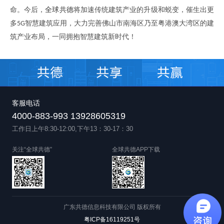
命。
今后
，
全球共德
将
加速传统
建筑
产业的升级和
蜕变
，催生出
更
多
智慧建筑
应用
，
大力完善佛山市南海区乃至粤港澳大湾区的建
5G
筑
产业布局
，
一同拥抱
智慧
建筑新时代
！
客服电话
4000-883-993 13928605319
工作日上午8:30-12:00,下午13：30-17：30
关注“全球共德”
全球共德APP下载
广东共德信息科技有限公司 版权所有
粤ICP备16119251号