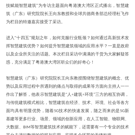
技赋能智慧建筑”为专访主题面向
粤港澳大湾区
正式播出
，
智慧建
筑（广东）研究院院长王向东
教授和全球共德商务部总经理
杜飞
作
为栏目的特邀嘉宾接受了采访
。
进入
“十四五”规划之年，如何克服行业瓶颈？如何通过高新技术发
挥智慧建筑优势？如何提升智慧建筑领域的应用水平？一直是政府
以及企业所关注的话题。本次栏目采访中满满的干货为大家解疑答
惑，充分满足了粤港澳大湾区听众们的好奇心！
智慧建筑（广东）研究院院长王向东
教授围绕智慧建筑的概念
、
优
势以及应用过程中所遇到的痛点与取得的成果等方面向主持人一一
作出了解答
，
他表示智慧建筑是
“人
+
建筑
+
环境
”
三方的相互协调
，
与传统建筑模式相比
，
智慧建筑在经济
、
技术
、
环境
、
社会等各方
面均具有明显优势
，
随着
技术的快速发展
，
随之而来的是
新
5G
5G
基建等更多行业
、
场景
、
领域的创新应用
，
在人工智能
、
物联网
、
大数据
、
等智慧建筑技术的赋能下
，
还需要有一个专业的技术
BIM