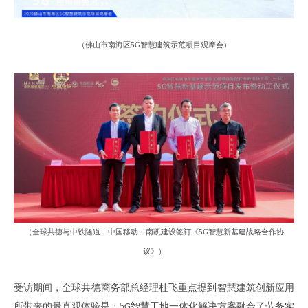
（
佛山市南海区
5G
智慧建筑示范项目观摩会
）
（
全球共德与中铁隧道、中国移动、南凯建设签订《
5G
智慧新基建战略合作协
议》
）
受访期间，全球共德
商务部
总经理杜飞重点提到智慧建筑创新应用
所带来的最直观体验是：
5
智慧工地
一体化解决方案融合了
劳务
实
G