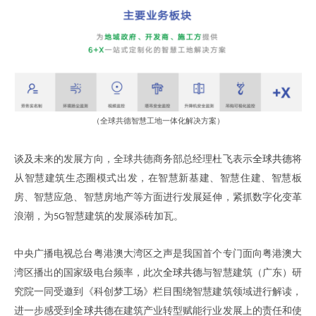
（
全球共德
智慧工地
一体化解决方案
）
谈及未来的发展方向
，
全球共德商务部总经理
杜飞
表示
全球共德
将
从智慧建筑生态圈模式出发
，
在智慧新基建
、
智慧住建
、
智慧板
房
、
智慧应急
、
智慧房地产等方面进行发展延伸
，
紧抓数字化变革
浪潮
，
为
智慧建筑的发展添砖加瓦
。
5G
中央广播电视总台粤港澳大湾区之声是我国首个专门面向粤港澳大
湾区播出的国家级电台频率
，
此次
全球共德
与智慧建筑
（
广东
）
研
究院一同受邀到
《科创梦工场》栏目
围绕智慧建筑领域进行解读
，
进一步感受到
全球共德
在
建筑产业转型赋能行业发展
上
的责任和使