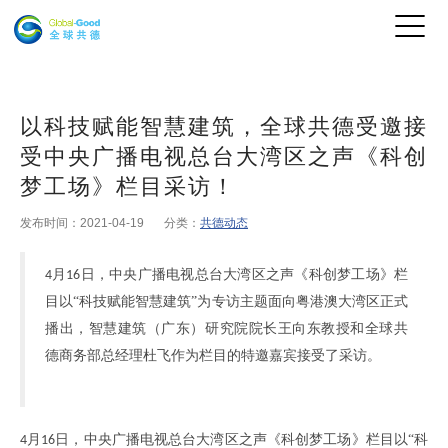
以科技赋能智慧建筑，全球共德受邀接
受中央广播电视总台大湾区之声《科创
梦工场》栏目采访！
发布时间：2021-04-19
分类：
共德动态
月
日
，
中央广播电视总台大湾区之声《科创梦工场》栏
4
16
目
以
“科技赋能智慧建筑”为专访主题面向
粤港澳大湾区
正式
播出
，
智慧建筑（广东）研究院院长王向东
教授和全球共
德商务部总经理
杜飞
作为栏目的特邀嘉宾接受了采访
。
月
日
，
中央广播电视总台大湾区之声《科创梦工场》栏目
以“科
4
16