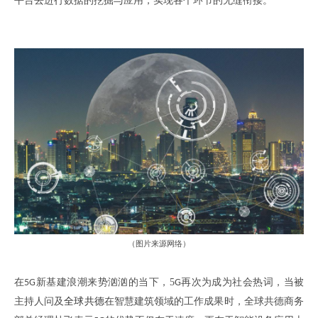
平台去进行数据的挖掘与应用
，
实现各个环节的无缝衔接
。
（
图片来源网络
）
在
新基建浪潮来势汹汹的当下
，
5
再次为成为社会热词
，
当被
5G
G
主持人问及
全球共德
在智慧建筑领域的工作成果时
，
全球共德商务