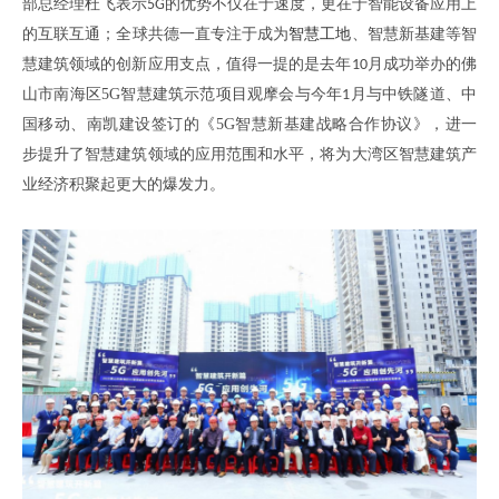
部总经理
杜飞
表示
的优势不仅在于速度
，
更在于智能设备应用上
5G
的互联互通
；
全球共德一直专注于成为
智慧工地
、
智慧新基建等智
慧建筑领域的创新应用支点，值得一提的是去年
月成功举办的佛
10
山市南海区
5G
智慧建筑示范项目观摩会与今年
月与中铁隧道、中
1
国移动、南凯建设签订的《
5G
智慧新基建战略合作协议》，进一
步提升了智慧建筑领域的应用范围和水平，将为大湾区智慧建筑产
业经济积聚起更大的爆发力
。