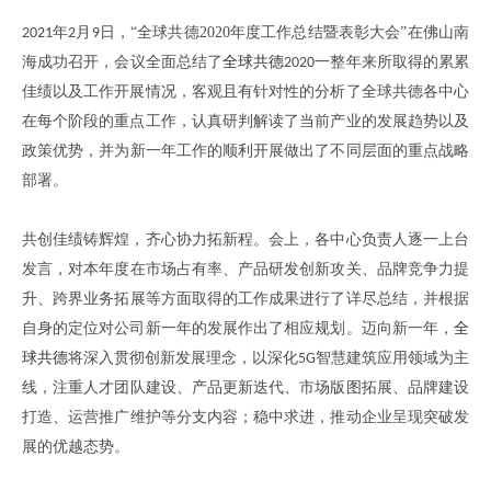
年
月
日，
“
全球共德
2020
年度工作总结暨表彰大会
”
在佛山南
2021
2
9
海成功召开
，
会议全面总结了
全球共德
一整年来所取得的累累
2020
佳绩以及工作开展情况
，
客观且有针对性的分析了全球共德各中心
在每个阶段的重点工作
，
认真研判解读了当前产业的发展趋势以及
政策优势
，
并为新一年工作的顺利开展做出了不同层面的重点战略
部署
。
共创佳绩铸辉煌，齐心协力拓新程。会上，各中心负责人逐一上台
发言
，
对本年度在市场占有率
、
产品研发创新攻关
、
品牌竞争力提
升
、
跨界业务拓展等方面取得的工作成果进行了详尽总结，并根据
自身的定位对公司新一年的发展作出了相应规划。迈向新一年
，
全
球共德
将深入贯彻创新发展理念
，
以深化
智慧建筑应用领域为主
5G
线
，
注重人才团队建设
、
产品更新迭代
、
市场版图拓展
、
品牌建设
打造
、
运营推广维护等分支内容
；
稳中求进
，
推动企业呈现突破发
展的优越态势
。