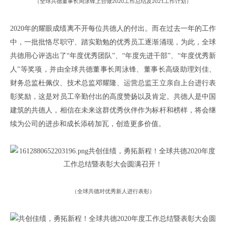
（
全球共德董事长周泳锋上台做
工作总结及
工作计划
）
2020
2021
2020
年的
耀眼成绩
离不开每位
共德
人的付出
。
而
在
过去
一年的工作
中，一批
批
恪尽职守、踏实勤勉的优秀员工
逐渐涌现
，
为此
，
全球
共德用心评选出了
“年度优秀团队”
、
“
年度先进干部
”
、
“
年度优秀新
人
”
等奖项
，
并由全球共德董事长周泳锋
、董事长高级助理刘佳、
财务总监杜佩仪、技术总监邓耀隆、运营总监王立
亲自上台进行表
彰奖励
，
这是对员工辛勤付出的高度赞扬以及肯定
。
共德人是中国
建筑的共德人
，
相信在未来这群优秀伙伴作为标杆和榜样
，
将会继
续为公司
的进步和成长添砖加瓦，
创造更多价值
。
（全球共德对优秀新人进行表彰）