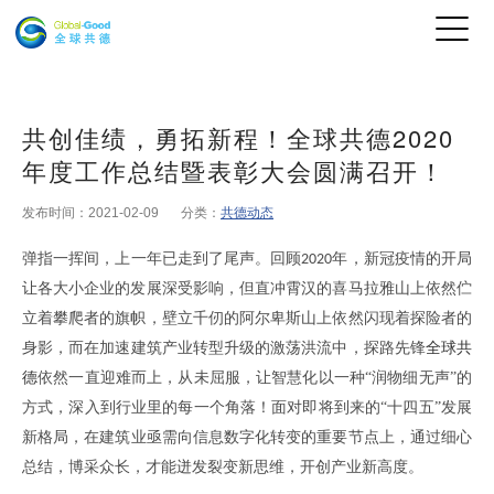
共创佳绩，勇拓新程！全球共德2020
年度工作总结暨表彰大会圆满召开！
发布时间：2021-02-09
分类：
共德动态
弹指一挥间，上一年已走到了尾声
。
回顾
年
，
新冠疫情的开局
2020
让各大小企业的发展深受影响，但直冲霄汉的喜马拉雅山上依然伫
立着攀爬者的旗帜
，
壁立千仞的阿尔卑斯山上依然闪现着探险者的
身影
，
而在加速建筑产业转型升级的激荡洪流中
，
探路先锋
全球共
德
依然一直迎难而上，从未屈服
，
让智慧化以一种
“润物细无声”的
方式，深入到行业里的每一个角落
！
面对即将到来的
“十四五”发展
新格局
，
在建筑业亟需向信息数字化转变的重要节点上
，
通过细心
总结
，
博采众长
，
才能迸发裂变新思维
，
开创产业新高度
。