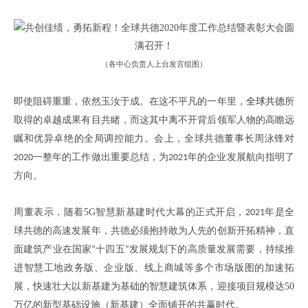
（
各中心负责人上台发言组图
）
即使阻碍重重
，
依然
玉汝于成。
在这不平凡的一年里
，
全球共德
所
取得的卓越成果有目共睹
，
而这其中离不开背后领军人物的高瞻远
瞩和优异卓绝
的
全局调控
能力
。
会上，全球共德董事长周泳锋对
一整年的工作做出重要
总结，为
年的企业
发展
航向
指明
了
2020
2021
方向
。
周董
表示
，
随着
5G
智慧新基建时代大幕的正式开启
，
年是全
2021
球共德的高速发展年
，
共德必须抱持敢为人先的创新开拓精神
，
直
面建筑产业在国家
十四五
发展规划下的高质量发展需要
，
持续
推
“
”
进
智慧工地
政务版
、
企业版
、
线上商城等多个
市场版图
的加速拓
展
，
快速壮大以新基建为基础的智慧建筑体系
，
迎接项目规模达
50
万亿的新型基础设施（新基建）全面铺开的共赢时代
。