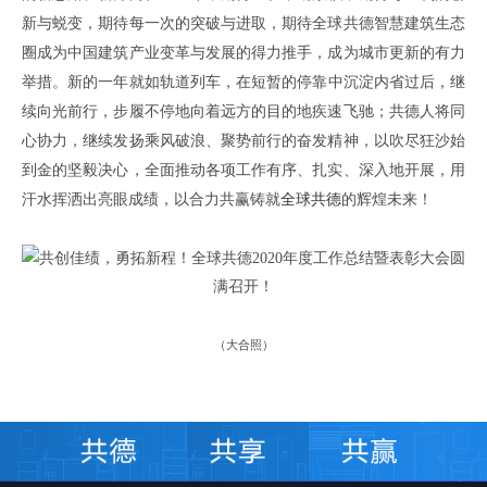
新
与
蜕变
，期待每一次的
突破与进取
，期待
全球共德智慧建筑生态
圈
成为
中国建筑产业变革与发展
的
得力推手
，成为
城市更新
的
有力
举措
。
新
的一
年就
如轨道列车
，在短暂的
停靠
中沉淀内省
过后
，
继
续
向光前行，步履不停地向
着
远方
的目的地疾速
飞驰；
共德人
将
同
心协力
，
继续发扬
乘风破浪
、
聚势前行的奋发
精神，
以
吹尽狂沙始
到金
的坚毅决心
，
全面推动各项工作有序
、
扎实
、
深入地开展
，用
汗水挥洒
出亮眼成绩
，以合力共赢铸就
全球共德
的
辉煌未来！
（
大合照
）