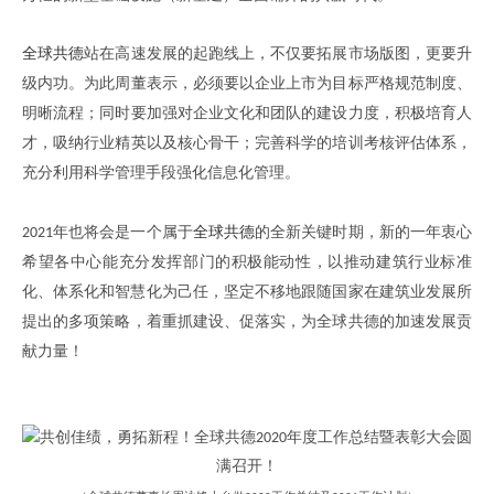
全球共德
站在高速发展的起跑线上
，
不仅要拓展市场版图
，
更要升
级内功
。
为此周董表示
，
必须要以企业上市为目标严格规范制度、
明晰流程；同时要加强对企业文化和团队的建设力度，积极培育人
才
，
吸纳行业精英以及核心骨干
；
完善科学的培训考核评估体系，
充分利用科学管理手段强化信息化管理。
年也将
会
是
一个属于
全球共德
的全新
关键时期，
新的一年衷心
2021
希望各
中心
能充分发挥
部门的积极
能动性，
以推动
建筑
行业标准
化、体系化和智慧化为己任，
坚定不移地跟随国家在建筑业发展所
提出的多项策略
，
着重
抓建设、促落实，为
全球共德
的
加速
发展
贡
献力量
！