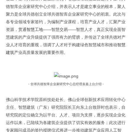
德智库企业家研究中心介绍，并表示人才是建立事业的根本，聚人
聚力是全球共德创立全球共德智库企业家研究中心的初衷。此次与
各专业领域专家签约，为编制产业课程，培育产业人才，汇聚产业
资源，贯通
智慧工地
——智慧交易——智慧人才，真正实现全面智
慧建筑的产业升级提供了强而有力的臂膀，并传达了全球共德对产
业人才培育的重视，强调了人才对于构建绿色智慧城市和推动
智慧
原文出自全球共德官
建筑
产业高质量发展的重要作用。
原文出自
网
全球共德官网
- 全球共德智库企业家研究中心总经理袁嘉上台介绍 -
佛山科学技术学院原科技处处长、佛山全球创新技术应用转化中心
主任、智慧建筑（广东）研究院院长王向东上台致辞时也表示，自
研究院的定位确立为以平台、人才、项目为支撑，逐步实现企业化
运作以来，已陆续为各建筑企业提供了切实有效的服务；此次进行
专家顾问成员的签约授牌仪式将进一步推动建筑产业应用人工智