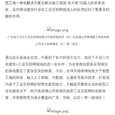
慧工地一体化解决方案
在解决施工现场“老大难”问题上的卓著成
效，这对推动建筑行业在工业互联网领域上的应用起到了重要且积
极的作用。
-
广东徐工汉云工业互联网有限公司领导杨其祥（右）以及佛山市粤驰建工科技有限
公司总工程师潘杰（左）逐一发言
-
通过
此次
座谈会交流
，
均看到了各方
的
强大实力
，
加深了
今后
三
方
在
建筑
+
工业互联网
领域
的进一步
合作，为未来推动更多应用项目
的落地奠定了更加坚实的根基。
今后，全球共德将继续致力于
智慧
工地
的研发，融入人工智能、大数据、云服务等新兴技术，打造成
为基于工业互联网的智慧化新型能力，大幅提升建筑企业的新型工
业化建造水平，助力推进佛山市南海区政府工业互联网的创新发
展，并将顺势而为逐步覆盖到广东、华南、以至一带一路地区！