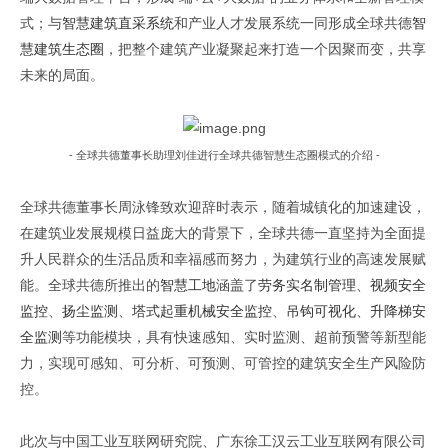
式；
与
智慧建筑直采系统
和产业人才发展系统一同形成全球共德
智
慧建筑生态圈
，把整个建筑产业凝聚起来打造一个因聚而变，共享
未来的局面。
-
全球共德董事长助理刘佳
进行全球共德智慧生态圈模式的介绍
-
全球共德董事长周泳锋致欢迎辞时表示，随着城镇化的加速建设，
在建筑业发展规模日益庞大的背景下，全球共德一直坚持为
全面提
升人民群众的生活品质和幸福感而努力，
为
建筑
行业
的高速发展赋
能。
全球共德所推出的
智慧工地
涵盖了
劳务
实名制
管理
、
视频
安全
监控
、
扬尘监测
、
塔式起重机械安全监控
、
吊钩可视化
、
升降梯安
全监测
等功能模块
，
具有快速感知、实时监测、超前预警等新型能
力，实现可感知、可分析、可预测、可管控的建筑安全生产风险防
控。
此次与中国工业互联网研究院、广东徐工汉云工业互联网有限公司