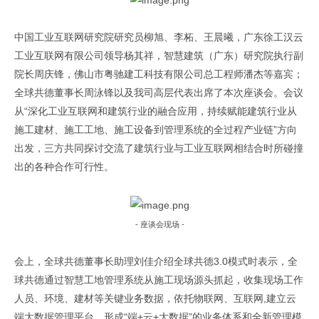
中国工业互联网研究院
研究员柳旭、李柘、王晨曦，广东徐工汉云
工业互联网有限公司领导杨其祥，智慧建筑（广东）研究院执行副
院长周庆锋，佛山市粤驰建工科技有限公司总工程师潘杰等嘉宾；
全球共德董事长周泳锋以及我司高层代表出席了本次座谈会。会议
从“深化工业互联网和建筑行业的融合应用，持续赋能建筑行业从
施工建材、施工工地、施工设备到管理系统的全过程产业链”方向
出发，三方共同探讨交流了建筑行业与工业互联网相结合时所碰撞
出的各种合作可行性。
-
座谈会现场
-
会上，全球共德董事长助理刘佳介绍全球共德
3.0
模式时
表示，
全
球共德通过
智慧工地
管理系统
从施工现场源头抓起，收集
现场
工作
人员、环境、建材等关键业务数据，依托物联网、互联网,建立云
端大数据管理平台，形成“端+云+大数据”的业务体系和全新管理模