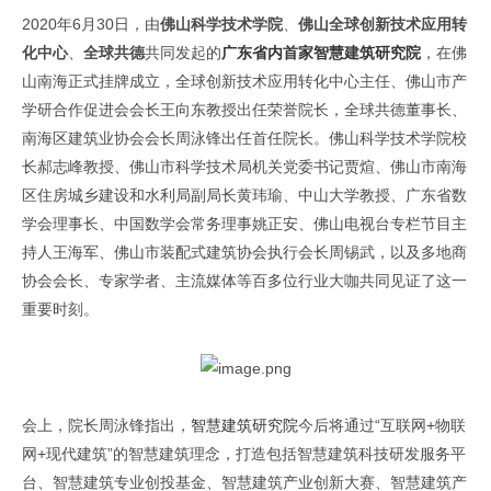
2020
年6月30日，由
佛山科学技术学院
、
佛山全球创新技术应用转
化中心
、
全球共德
共同发起的
广东省内首家智慧建筑研究院
，在佛
山南海正式挂牌成立，全球创新技术应用转化中心主任、佛山市产
学研合作促进会会长王向东教授出任荣誉院长，全球共德董事长、
南海区建筑业协会会长周泳锋出任首任院长。佛山科学技术学院校
长郝志峰教授、佛山市科学技术局机关党委书记贾煊、佛山市南海
区住房城乡建设和水利局副局长黄玮瑜、中山大学教授、广东省数
学会理事长、中国数学会常务理事姚正安、佛山电视台专栏节目主
持人王海军、佛山市装配式建筑协会执行会长周锡武，以及多地商
协会会长、专家学者、主流媒体等百多位行业大咖共同见证了这一
重要时刻。
会上，院长周泳锋指出，
智慧建筑研究院
今后将通过“互联网+物联
网+现代建筑”的智慧建筑理念，打造包括智慧建筑科技研发服务平
台、智慧建筑专业创投基金、智慧建筑产业创新大赛、智慧建筑产