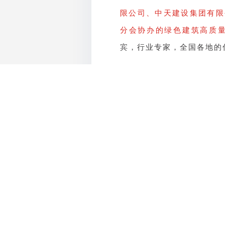
限公司、中天建设集团有限
分会协办的绿色建筑高质
宾，行业专家，全国各地的
交流研讨
,
探索绿色高质量发展
此次会议上，住房和城乡建
陵、佛山市住房和城乡建设
住房和城乡建设部科技与
读》为题，为在场与会代表