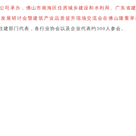
公司承办，佛山市南海区住房城乡建设和水利局、广东省
量发展研讨会暨建筑产业品质提升现场交流会在佛山隆重举
住建部门代表，各行业协会以及企业代表约
300人参会。
佛山模式
设部科技与产业化发展中心高立新总工程师、广东省住房
局局长陈浩斌做开场致辞，分别介绍了政府主管部门对于
产业化发展中心绿色建筑发展处负责人梁浩以《绿色建筑发
宣讲绿色建筑的发展历程，评价标准。最后，万科集团研