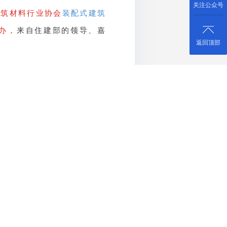
关注公众号
建筑材料行业协会
装配式建筑
办，
来自住建部的领导、嘉
返回顶部
和城乡建设厅科信处处长廖江
推广绿色建筑的思路。随后，
展概况趋势与新国标总体解
究开发中心高小攀就万科集团