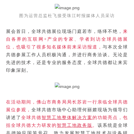
图为运营总监杜飞接受珠江时报媒体人员采访
全球共德
展会首日，
展位现场门庭若市，络绎不绝，
来
自各界的互联网+产业的专家、学者到访全球共德展
位，也吸引了很多知名媒体前来采访报道，
与本次全球
共德参展工作人员积极沟通，并进行商务洽谈。无论是
先进的技术，还是专业的服务态度，全球共德都让来宾
印象深刻。
在活动期间，佛山市商务局局长苏岩一行亲临全球共德
展位参观，
全球共德市场中心助理何丽嫦现场为领导们
智慧工地整体解决方案
讲述了
全球共德
的功能亮点，包
智慧工地政务版
括全球共德大力研发的
。
该系统是全球
共德响应国策号召，致力发展智慧工地技术与设备研