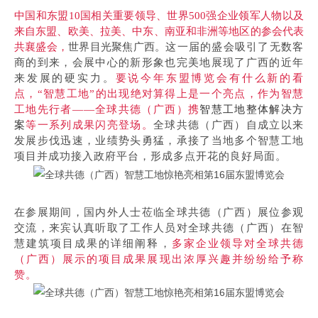
中国和东盟
10国相关重要领导、世界500强企业领军人物以及
来自东盟、欧美、拉美、中东、南亚和非洲等地区的参会代表
共襄盛会，
世界目光聚焦广西。
这一届的盛会吸引了无数客
商的到来，会展中心的新形象也完美地展现了广西的近年
来发展的硬实力。
要说今年东盟博览会有什么新的看
点，
“智慧工地”的出现绝对算得上是一个亮点，作为智慧
工地先行者——全球共德（广西）携
智慧工地整体解决方
案
等一系列成果闪亮登场。
全球共德（广西）自成立以来
发展步伐迅速，业绩势头勇猛，承接了当地多个智慧工地
项目并成功接入政府平台，形成多点开花的良好局面。
在参展期间，国内外人士莅临全球共德（广西）展位参观
交流，来宾认真听取了工作人员对全球共德（广西）在智
慧建筑项目成果的详细阐释，
多家企业领导对全球共德
（广西）展示的项目成果展现出浓厚兴趣并纷纷给予称
赞。