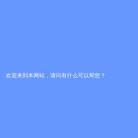
利益的；
（五）不依法履行监督职责或者监督不力，造成严重后
果的。
第十七条 建筑工程施工许可证由国务院住房城乡建设
主管部门制定格式，由各省、自治区、直辖市人民政府
住房城乡建设主管部门统一印制。
施工许可证分为正本和副本，正本和副本具有同等法律
效力。复印的施工许可证无效。
第十八条 本办法关于施工许可管理的规定适用于其他
专业建筑工程。有关法律、行政法规有明确规定的，从
欢迎来到本网站，请问有什么可以帮您？
其规定。
《建筑法》第八十三条第三款规定的建筑活动，不适用
本办法。
军事房屋建筑工程施工许可的管理，按国务院、中央军
事委员会制定的办法执行。
第十九条 省、自治区、直辖市人民政府住房城乡建设
主管部门可以根据本办法制定实施细则。