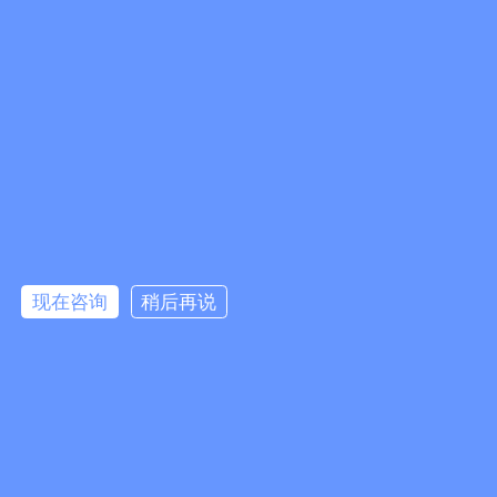
第二十条 本办法自2014年10月25日起施行。1999年
10月15日建设部令第71号发布、2001年7月4日建设部
令第91号修正的《建筑工程施工许可管理办法》同时废
止。
随着时代的发展、工程的复杂度，要求建筑施工管理必
须实现与互联网的融合，主动走进大数据时代，在
智慧
工地
的应用变得越来越广泛，对行业监管的智慧化应用
提出了挑战。同时在国家政策层面，明确提出了加强工
程项目质量监管，加快建筑施工安全监管信息系统建
设，通过信息化手段加强安全生产管理。与“
智慧工
现在咨询
稍后再说
地
”相适应的行业智慧监管应用也逐步发展起来，与
智慧
工地
现场应用系统的方式类似，采用物联网、移动等新
技术对工程现场质量安全进行监督管理。