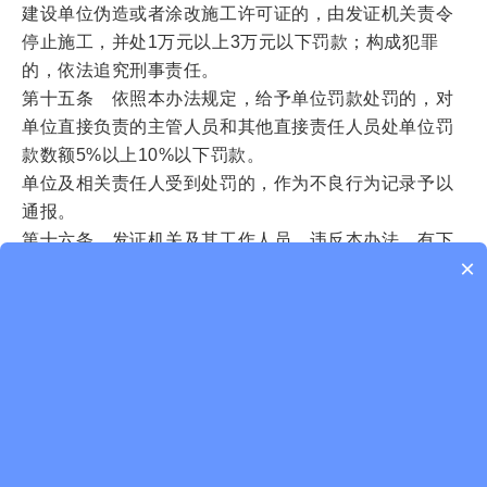
建设单位伪造或者涂改施工许可证的，由发证机关责令
停止施工，并处1万元以上3万元以下罚款；构成犯罪
的，依法追究刑事责任。
第十五条 依照本办法规定，给予单位罚款处罚的，对
单位直接负责的主管人员和其他直接责任人员处单位罚
款数额5%以上10%以下罚款。
单位及相关责任人受到处罚的，作为不良行为记录予以
通报。
第十六条 发证机关及其工作人员，违反本办法，有下
×
列情形之一的，由其上级行政机关或者监察机关责令改
正；情节严重的，对直接负责的主管人员和其他直接责
任人员，依法给予行政处分：
（一）对不符合条件的申请人准予施工许可的；
（二）对符合条件的申请人不予施工许可或者未在法定
期限内作出准予许可决定的；
（三）对符合条件的申请不予受理的；
（四）利用职务上的便利，收受他人财物或者谋取其他