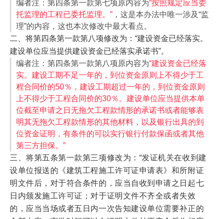
编者注：第四条第一款第七项原内容为
“按照规定应当委
托监理的工程已委托监理。”
，这是本办法中唯一涉及“监
理”的内容，这也本次修改中最大看点。
二、将第四条第一款第八项修改为：“建设资金已经落实。
建设单位应当提供建设资金已经落实承诺书”。
编者注：第四条第一款第八项原内容为
“建设资金已经落
实。建设工期不足一年的，到位资金原则上不得少于工
程合同价的50％，建设工期超过一年的，到位资金原则
上不得少于工程合同价的30％。建设单位应当提供本单
位截至申请之日无拖欠工程款情形的承诺书或者能够表
明其无拖欠工程款情形的其他材料，以及银行出具的到
位资金证明，有条件的可以实行银行付款保函或者其他
第三方担保。”
三、将第五条第一款第三项修改为：“发证机关在收到建
设单位报送的《建筑工程施工许可证申请表》和所附证
明文件后，对于符合条件的，应当自收到申请之日起七
日内颁发施工许可证；对于证明文件不齐全或者失效
的，应当当场或者五日内一次告知建设单位需要补正的