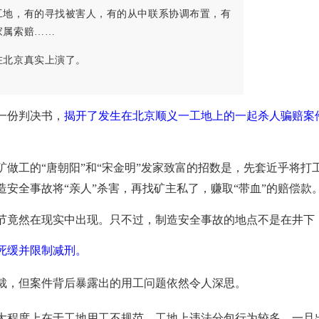
工地，有的寻找被害人，有的从中联系协调布置，有
家属索赔……
在北京真实上演了。
一份判决书，
揭开了发生在北京顺义一工地上的一起杀人骗赔案
矿做工的“唐朝阳”和“宋金明”发家致富的招数是，先套近乎将打
安全事故将“亲人”杀害，再找矿主私了，赚取“带血”的赔偿款
节竟然在现实中出现。只不过，制造安全事故的地点不是在井下
死缓并限制减刑。
裁，但案件背后暴露出的用工问题依然令人深思。
大程度上在于工地用工不规范。工地上违法分包行为较多，一旦