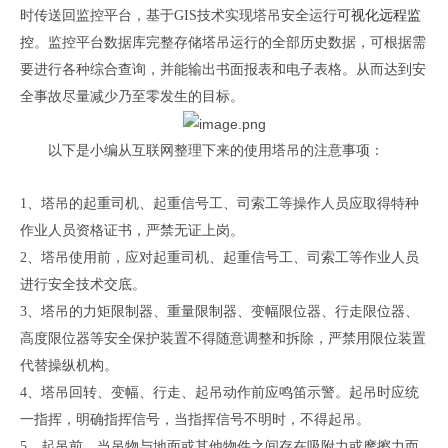
时传送回监控平台，基于
G
IS
技术实现塔吊安全运行
可视化远程监
控
。监控平台数据库完整存储塔吊运行的全部历史数据，可根据需
要进行各种综合查询，并能输出书面报表和电子表格。从而达到安
全事故尽量减少乃至零发生的目标。
以下是小编从互联网整理下来的使用塔吊的注意事项：
1、塔吊的起重司机、起重信号工
、
司索工等操作人员应取得特种
作业人员资格证书，严禁无证上岗。
2、塔吊使用前，应对起重司机、起重信号工、司索工等作业人员
进行安全技术交底
。
3、塔吊的力矩限制器、重量限制器、变幅限位器、行走限位器、
高度限位器等安全保护装置不得随意调整和拆除，严禁用限位装置
代替操纵机构。
4、塔吊回转、变幅、行走、起吊动作前应鸣笛示警。起吊时应统
一指挥，明确指挥信号，当指挥信号不明时，不得起吊。
5、起吊前，当吊物与地面或其他物件之间存在吸附力或摩擦力而