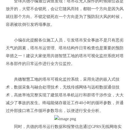
全球共德小编通过调查发现：塔吊在无人操作的时候限位器是
放开的，大臂不会锁死，会让它随风而转，都朝一个方向是因为风
就往那个方向。不锁定锁死在一个方向是为了预防刮大风的时候，
容易被吹倒引发坍塌事故。
小编在此提醒各位施工人员，引发塔吊安全事故不是只有恶劣
天气的因素，塔吊吊运管理、塔吊结构件日常检查也是重要的预防
举措之一！建议大家使用共德智慧工地的塔吊可视化监控系统对塔
吊各部件的日常运作进行全方位监控。
共德智慧工地
的塔吊可视化监控系统，采用先进的嵌入式技
术，数据采集与融合处理技术，无线传感网络与远程数据通信技
术，高效率地完整实现了建筑塔吊单机运行和群塔干涉作业，大大
减少了事故的发生。终端能储存最近工作
40小时的循环参数，并通
过外部接口将工作循环参数导出，以便进行安全分析。
同时，共德的塔吊运行数据和报警信息通过
G
PRS
无线网络实