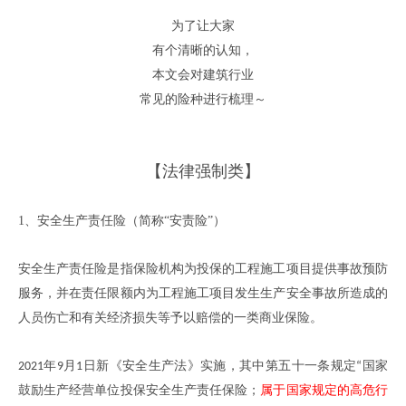
为了让大家
有个清晰的认知
，
本文会对建筑行业
常见的险种进行梳理
～
【
法律强制类
】
1、
安全生产责任险
（
简称
“安责险”
）
安全生产责任险是指保险机构为投保的工程施工项目提供事故预防
服务，并在责任限额内为工程施工项目发生生产安全事故所造成的
人员伤亡和有关经济损失等予以赔偿的一类商业保险
。
年
月
日新《安全生产法》实施，其中第五十一条规定
国家
2021
9
1
“
鼓励生产经营单位投保安全生产责任保险；
属于国家规定的高危行