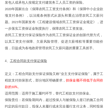
发包人或承包人按规定支付建筑务工人员工资的保险。
年国家出台《保障农民工工资支付条例》和《保障中小企业款
2020
项支付条例》，以法规条例形式从源头和重点治理农民工欠薪问
题。
年国家发布《工程建设领域农民工工资保证金规定》，进
2021
一步落实工资保证金制度执行，保障农民工工资发放。
农民工工资支付保证保险作为农民工工资保证金的创新代替方式，
以其工资支付保障、欠薪风险管理、促进欠薪维权等重要功能价
值，日益成为各地政府
管理
农民工欠薪问题的重要工具抓手。
4、
工程合同款支付保证保险
定义
：
工程合同款支付保证保险又称
“业主支付保证保险”
，
属于工
程款支付担保形式
，
部分地区明确要求
，
担保金额不得低于合同价
款的
。
10%
适用范围：适用于施工履约环节，替代工程款支付担保金。
保险责任：若保险期间内，超过投保人与被保险人签订的施工合同
约定的应付款日，投保人未履行或未完全履行支付义务，同时投保