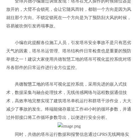
全球共德小编通过调查发现：塔吊在无人操作的时候限位器是
放开的，大臂不会锁死，会让它随风而转，都朝一个方向是因为风
就往那个方向。不锁定锁死在一个方向是为了预防刮大风的时候，
容易被吹倒引发坍塌事故。
小编在此提醒各位施工人员，引发塔吊安全事故不是只有恶劣
天气的因素，塔吊吊运管理、塔吊结构件日常检查也是重要的预防
举措之一！建议大家使用共德智慧工地的塔吊可视化监控系统对塔
吊各部件的日常运作进行全方位监控。
共德智慧工地
的塔吊可视化监控系统，采用先进的嵌入式技
术，数据采集与融合处理技术，无线传感网络与远程数据通信技
术，高效率地完整实现了建筑塔吊单机运行和群塔干涉作业，大大
减少了事故的发生。终端能储存最近工作
40小时的循环参数，并通
过外部接口将工作循环参数导出，以便进行安全分析。
同时，共德的塔吊运行数据和报警信息通过
G
PRS
无线网络实