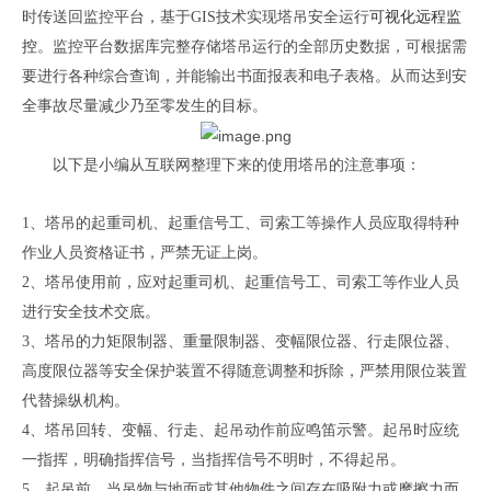
时传送回监控平台，基于
G
IS
技术实现塔吊安全运行
可视化远程监
控
。监控平台数据库完整存储塔吊运行的全部历史数据，可根据需
要进行各种综合查询，并能输出书面报表和电子表格。从而达到安
全事故尽量减少乃至零发生的目标。
以下是小编从互联网整理下来的使用塔吊的注意事项：
1、塔吊的起重司机、起重信号工
、
司索工等操作人员应取得特种
作业人员资格证书，严禁无证上岗。
2、塔吊使用前，应对起重司机、起重信号工、司索工等作业人员
进行安全技术交底
。
3、塔吊的力矩限制器、重量限制器、变幅限位器、行走限位器、
高度限位器等安全保护装置不得随意调整和拆除，严禁用限位装置
代替操纵机构。
4、塔吊回转、变幅、行走、起吊动作前应鸣笛示警。起吊时应统
一指挥，明确指挥信号，当指挥信号不明时，不得起吊。
5、起吊前，当吊物与地面或其他物件之间存在吸附力或摩擦力而