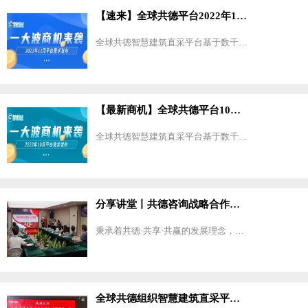
【速来】全球共德平台2022年11月需求汇总上线，急需砂浆、涂料、钢筋、水泥等建材！
全球共德智慧建筑直采平台基于数千个自有智慧工地项目，平均每年汇集达5000+条泛建筑采购信息，结合智慧工地智能化系统，有效实现精准且高效的业务匹配与对接，为平台供应商带来多个高含金量的业务商机！ 关注或下载【全球共德】立即申请对接 —————————————————————————————— 各项供需业务在全球共德智慧建筑直采平台的智能匹配下均实现了精准推送，有效助力平台上各大供应商们突破市场地域、冲破限制瓶颈，把业务快速覆盖、渗透至全国市场。全球共德智慧建筑平台以“更好地为供采双方搭设桥梁”为核心，推动建筑行业产业升级和业内各方的合作共赢。
【最新商机】全球共德平台10月业务需求刷屏，涵盖市政、基坑、消防、排水等
全球共德智慧建筑直采平台基于数千个自有智慧工地项目，平均每年汇集达5000+条泛建筑采购信息，结合智慧工地智能化系统，有效实现精准且高效的业务匹配与对接，为平台供应商带来多个高含金量的业务商机！ 关注或下载【全球共德】立即申请对接 —————————————————————————————— 各项供需业务在全球共德智慧建筑直采平台的智能匹配下均实现了精准推送，有效助力平台上各大供应商们突破市场地域、冲破限制瓶颈，把业务快速覆盖、渗透至全国市场。全球共德智慧建筑平台以“更好地为供采双方搭设桥梁”为核心，推动建筑行业产业升级和业内各方的合作共赢。
分享讲堂丨共德咨询战略合作伙伴、国家人力资源一级管理师龚俐女士带来《组织架构设置与人才配置》主题课程
秉承着共德·共享·共赢的发展理念，为进一步助力合伙人企业加强对自身管理能力的建设，提供更为专业、优质的企业服务，促进企业在组织架构与人才配置层面上的深入了解；2022年9月21日下午，由共德咨询主办、广东易德人力资源有限公司协办的分享讲堂活动圆满举办，活动特别邀请了共德咨询战略合作伙伴、国家人力资源一级管理师龚俐女士带来《组织架构设置与人才配置》主题课程。 （活动现场） 广东上亿高消防阀门有限公司、广东南凯建设集团有限公司、广东索克曼生态环境有限公司、广东共德信息科技有限公司、佛山市粤驰建设工程有限公司、广东执信智能科技有限公司，佛山市睿博企业孵化器有限公司等企业代表纷纷参与了此次活动。 （活动现场） 课堂上，共德咨询战略合作伙伴、国家人力资源一级管理师龚俐女士围绕“不同发展阶段的组织架构设置特点”、“组织架构设置的五大常见问题”、“企业组织结构设计思路”以及“匹配的组织结构带来的价值”四大核心内容展开说明，旨在解决企业组织架构不清晰、岗位职责不明确等棘手问题，实现从人力资源管理到人才管理的深层次转变。 （共德咨询战略合作伙伴、国家人力资源一级管理师龚俐女士） 人才与企业是相互成就、相互契合的。只有当人才管理真正穿透企业环境和人才体验，实现人才与企业的双向奔赴，企业才会通过构建人才优势增强对战略的支撑作用。 本次分享讲堂活动不仅是经验的分享，更带来了思想的碰撞，给各位合伙人企业代表提供了彼此学习交流、取长补短的机会；同时，也对企业内部的管理专业化起到了有效的推动作用。道阻且长，行则将至；共德咨询将继续怀揣初心，与合伙人企业砥砺前行、共享共赢，在漫漫发展之路上闪耀出灼灼其华！ （大合照）
全球共德组织智慧建筑直采平台优质供应商领导一行走访广东东鹏控股，蓄力共谋破局之路