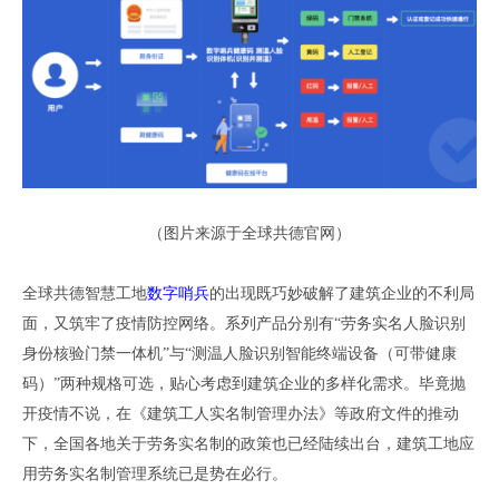
（
图片来源于全球共德官网
）
全球共德智慧工地
数字哨兵
的出现既巧妙破解了建筑企业的不利局
面，又筑牢了疫情防控网络。系列产品分别有
“劳务实名人脸识别
身份核验门禁一体机”与“测温人脸识别智能终端设备
（
可带健康
码
）
”两种规格可选
，
贴心考虑到建筑企业的多样化需求
。
毕竟抛
开疫情不说
，
在
《建筑工人实名制管理办法》
等政府文件的推动
下
，
全国各地关于
劳务
实名制的政策
也已经
陆续出台
，
建筑工地应
用劳务实名制管理系统已是势在必行
。