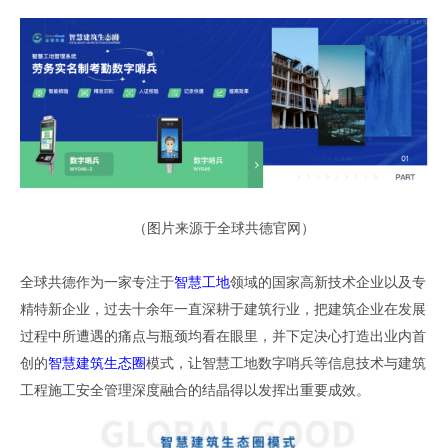
（
图片来源于全球共德官网
）
全球共德作为一家专注于
智慧工地
领域的国家高新技术企业以及专
精特新企业
，
过去十余年一直深耕于建筑行业
，
把建筑企业在发展
过程中所遭遇的痛点与瓶颈均看在眼里
，
并下定决心打造出业内首
创的
智慧建筑生态圈
模式
，
让智慧工地数字哨兵等信息技术与建筑
工程施工安全管理深度融合的结晶得以发挥出重要成效
。