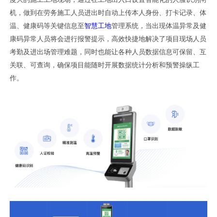
机
，做到
在劳务施工
人员进出
时
自动
上传本人身份
、
打卡记录
、
体
温
、
健康码等关键信息至
智慧工地
管理系统
，
当出现体温异常及健
康码异常人员将会进行报警提示
，高效快捷
地
解决
了
项目现场人员
考勤及进出场管理难题，
同时也能让
各种
人员
数据信息可保留、互
关联、可查询，
确保项目能随时
开展数据统计分析和预警操纵工
作。