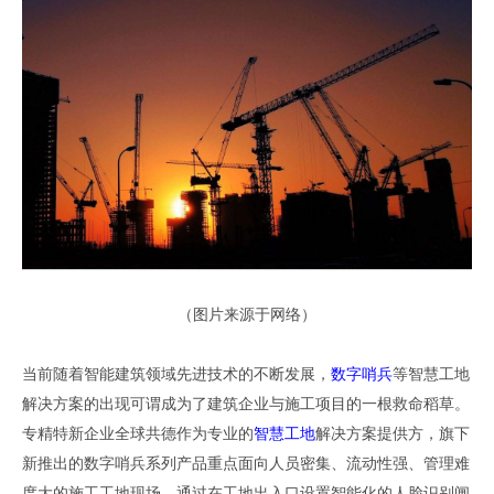
（
图片来源于网络
）
当前随着智能建筑领域先进技术的不断发展
，
数字哨兵
等智慧工地
解决方案的出现可谓成为了建筑企业与施工项目的一根救命稻草
。
专精特新企业全球共德作为专业的
智慧工地
解决方案提供方
，
旗下
新推出的数字哨兵系列产品重点面向人员密集、流动性强
、管理难
度大
的施工工地现场
，
通过在工地出入口
设置智能
化的人脸识别闸