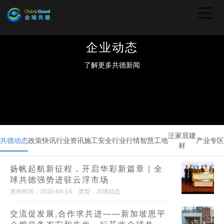
企业动态
了解更多共德新闻
泛家居建
共德动态
政策快讯
行业资讯
施工安全
行业行情
智慧工地
产业专区
材
扬帆起航新征程，开启华彩新篇章 | 全
球共德强势进驻云浮市场
发布时间：2020-04-14
类型：共德动态
交流促发展,合作求共进——新加坡恩平