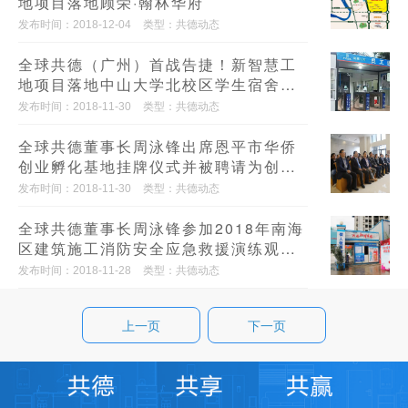
地项目落地顾荣·翰林华府
发布时间：2018-12-04
类型：共德动态
全球共德（广州）首战告捷！新智慧工
地项目落地中山大学北校区学生宿舍楼
项目
发布时间：2018-11-30
类型：共德动态
全球共德董事长周泳锋出席恩平市华侨
创业孵化基地挂牌仪式并被聘请为创新
创业导师
发布时间：2018-11-30
类型：共德动态
全球共德董事长周泳锋参加2018年南海
区建筑施工消防安全应急救援演练观摩
大会
发布时间：2018-11-28
类型：共德动态
上一页
下一页