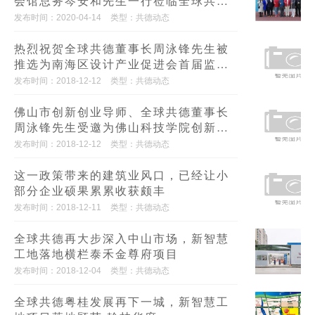
会馆总务岑安和先生一行莅临全球共德
公司交流考察
发布时间：2020-04-14
类型：共德动态
热烈祝贺全球共德董事长周泳锋先生被
推选为南海区设计产业促进会首届监事
长！
发布时间：2018-12-12
类型：共德动态
佛山市创新创业导师、全球共德董事长
周泳锋先生受邀为佛山科技学院创新创
业讲座担任主讲导师
发布时间：2018-12-12
类型：共德动态
这一政策带来的建筑业风口，已经让小
部分企业硕果累累收获颇丰
发布时间：2018-12-11
类型：共德动态
全球共德再大步深入中山市场，新智慧
工地落地横栏泰禾金尊府项目
发布时间：2018-12-04
类型：共德动态
全球共德粤桂发展再下一城，新智慧工