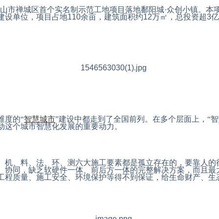
山市禅城区首个实名制示范工地项目落地鄱阳城·众创小镇。本
建设单位，项目占地
110
余亩，建筑面积约
12
万
㎡
，总投资超
3
亿
维度的“
智慧城市
”建设中都走到了全国前列。在多个层面上，“
动这个城市智慧化发展的重要动力。
、机、料、法、环、测六大施工要素都是孤立存在的，要靠人的
、协同，缺乏软硬件一体、前后方一体的完整解决方案，而且最
工程质量、施工安全、环境保护等得不到保证，给生命财产、生