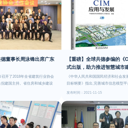
共德董事长周泳锋出席广东
【重磅】全球共德参编的《C
式出版，助力推进智慧城市
市召开了2018年全省建筑行业协会
《中华人民共和国国民经济和社会发展
长倪建国主持。省住房和城乡建设
目标纲要》指出,完善城市信息模型平
市住房和城乡规划建设局副局长郭
理服务平台，构建城市数据资源体系，
发布时间：2021-11-15
及省建筑业协会会长梁剑明及全省
是现代城市的新型基础设施，更是智
饰协会的会长、秘书长及南海建筑业
时期的“CIM+”应用体系，推进新型
席此次会议。南海建筑业协会作为
业之一与中国测绘学会智慧城市工作
致力承接政府职能，同时凝聚建筑
城市创新联合会、中国测绘科学研究院
动现代化城市建设。会议开始，广
应用与发展》报告，并于2021年11月9