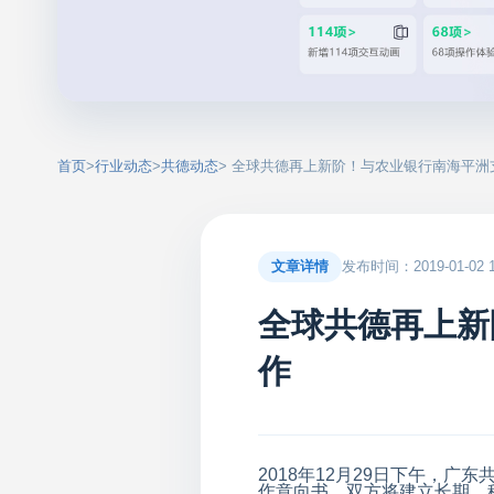
首页
>
行业动态
>
共德动态
> 全球共德再上新阶！与农业银行南海平
文章详情
发布时间：2019-01-02 13
全球共德再上新
作
2018
年
12
月
29
日下午，广东
作意向书，双方将建立长期、