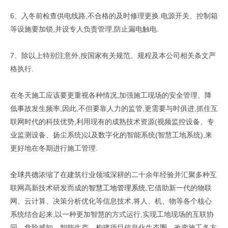
6、入冬前检查供电线路,不合格的及时修理更换.电源开关、控制箱
等设施要加锁,并设专人负责管理,防止漏电触电.
7、除以上特别注意外,按国家有关规范、规程及本公司相关条文严
格执行.
在冬天施工应该要更重视各种情况,加强施工现场的安全管理、降
低事故发生频率,因此,不但要靠人力的监管,更需要与时俱进,抓住互
联网时代的科技优势,利用现有的成熟技术资源(视频监控设备、专
业监测设备、扬尘系统)以及数字化的智能系统(智慧工地系统),来
更好地在冬期进行施工管理.
全球共德
浓缩了在建筑行业领域深耕的二十余年经验并汇聚多种互
联网高新技术研发而成的
智慧工地管理系统
,它借助新一代的物联
网、云计算、决策分析优化等信息技术,将人、机、物等各个核心
系统结合起来,以一种更加智慧的方式运行,实现工地现场的互联协
同、危险感知、智能生产、构建项目信息化生态圈、改变施工各方