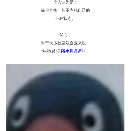
个人认为是
：
简单直接
、
从不内耗自己的
一种状态
。
然而
，
对
于大多数建筑企业
来说，
松弛
感
是
陌生
且遥远
的。
“
”