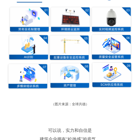
（
图片来源
：
全球共德
）
可以说
，
实力和自信是
建筑企业拥有
“
松弛感
”
的底气。