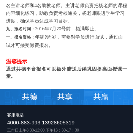
名主讲老师和4名助教老师。主讲老师负责把杨老师的课程
内容细化练习，助教负责考核通关，杨老师跟进学生学习
进度，确保学员达成学习目标。
2016年
月
号
前
，
额满即
止
。
九、报名
时间：
7
20
年满
周岁，需要
对学员进行
面试，
通过
面
十、报名资格
：
9
试才可接受
缴费报名。
温馨提示
通过共德平台报名可以额外赠送后续巩固提高面授课一
堂。
客服电话
4000-883-993 13928605319
工作日上午8:30-12:00,下午13：30-17：30