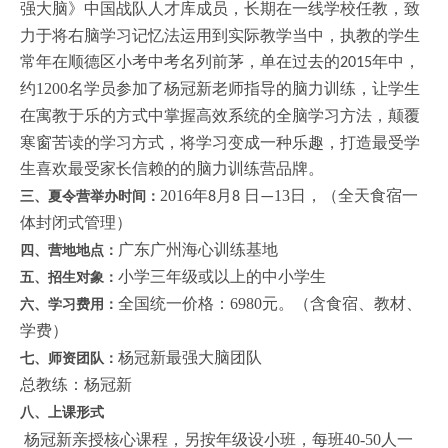
强大脑》中国战队人才库成员
，
长期在一线学校任教，致
力于将右脑学习记忆法运用到实际教学当中，执教的学生
常年在顺德区小考中考名列前茅，单
在过去的
年中，
2015
约
1200
名学员参加了
杨冠新老师指导的脑力
训练，让学生
在寓教于乐的方式
中掌握高效系统的全脑
学习
方法，颠覆
寒窗苦读的学习方式，将学习变成一种乐趣，打造最受学
生
喜欢
最
受家长信赖的的
脑力
训练
营
品牌。
2016年
月
日
13日，（
全天食宿一
三、夏令营举办时间：
8
8
—
体封闭式管理）
广东广州海心训练基地
四、营地地点：
小学
三
年级或以上的中小学生
五、招生对象：
全国
统一
价格：
6980元
。
（含
食宿、教材、
六、学习费用：
学费）
杨冠新最强大脑团队
七、师资团队：
总
教练：
杨冠新
八、上课
形式
杨冠新亲授核心课程，另按年级设小班，每班
40-50人一