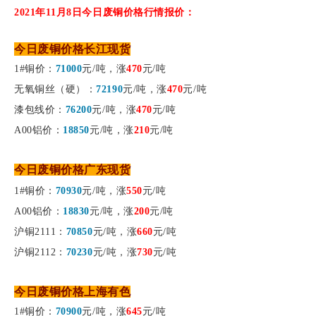
2021年11月8日今日废铜价格行情报价：
今日废铜价格长江现货
涨
1#铜价：
71000
元/吨，
470
元/吨
涨
无氧铜丝（硬）：
7219
0
元/吨，
470
元/吨
涨
漆包线价：
76200
元/吨
，
470
元/吨
涨
A00铝价：
18850
元/吨，
210
元/吨
今日废铜价格广东现货
涨
1#铜价：
70930
元/吨，
550
元/吨
涨
A00铝价：
18830
元/吨，
200
元/吨
涨
沪
铜
2111
：
70850
元/吨，
660
元/吨
涨
73
沪铜2112：
7023
0
元/吨，
0
元/吨
今日废铜价格上海
有色
涨
1#铜价：
70900
元/吨，
645
元/吨