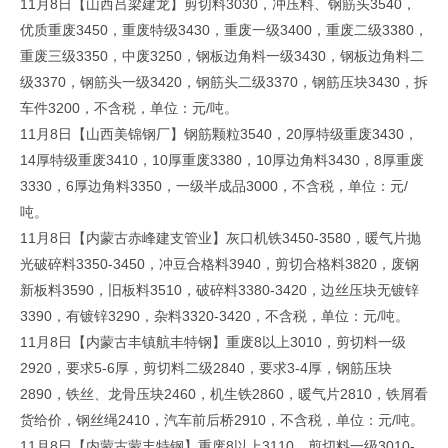
11月8日【山西吕梁建龙】剪切料3030，冲压料、钢筋头3540，
优质重废3450，重废特级3430，重废一级3400，重废二级3380，
重废三级3350，中废3250，钢板边角料一级3430，钢板边角料二
级3370，钢筋头一级3420，钢筋头二级3370，钢筋压块3430，拆
车件3200，不含税，单位：元/吨。
11月8日【山西美锦钢厂】钢筋颗粒3540，20厚特级重废3430，
14厚特级重废3410，10厚重废3380，10厚边角料3430，8厚重废
3330，6厚边角料3350，一级半成品3000，不含税，单位：元/
吨。
11月8日【内蒙古赤峰建支管业】灰口机铁3450-3580，暖气片抛
光破碎料3350-3450，冲豆合格料3940，剪切合格料3820，废钢
新板料3590，旧板料3510，破碎料3380-3420，边丝压块无镀锌
3390，有镀锌3290，杂料3320-3420，不含税，单位：元/吨。
11月8日【内蒙古丰镇航丰特钢】重废8以上3010，剪切料一级
2920，要求5-6厚，剪切料二级2840，要求3-4厚，钢筋压块
2890，铁丝、龙骨压块2460，机生铁2860，暖气片2810，铁屑看
货给价，钢丝绳2410，汽车前后桥2910，不含税，单位：元/吨。
11月8日【内蒙古蒙丰特钢】重废8以上3110，剪切料一级3010-