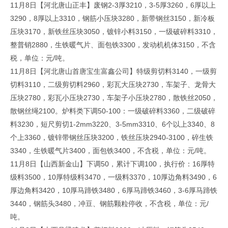
11月8日【河北唐山正丰】废钢2-3厚3210，3-5厚3260，6厚以上
3290，8厚以上3310，钢筋小压块3280，新带钢丝3150，新冷板
压块3170，新铁丝压块3050，镀锌小料3150，一级破碎料3310，
整普销2880，生铁暖气片、面包铁3300，发动机机体3150，不含
税，单位：元/吨。
11月8日【河北唐山首唐宝生富鑫公司】特级剪切料3140，一级剪
切料3110，二级剪切料2960，彩瓦大压块2730，车架子、龙骨大
压块2780，彩瓦小压块2730，车架子小压块2780，散铁丝2050，
散钢丝绳2100。炉料类下调50-100：一级破碎料3360，二级破碎
料3230，短尺剪切1-2mm3220、3-5mm3310、6个以上3340、8
个上3360，镀锌带钢丝压块3200，铁丝压块2940-3100，碎生铁
3340，生铁暖气片3400，面包铁3400，不含税，单位：元/吨。
11月8日【山西新金山】下调50，累计下调100，执行价：16厚特
级料3500，10厚特级料3470，一级料3370，10厚边角料3490，6
厚边角料3420，10厚马蹄铁3480，6厚马蹄铁3460，3-6厚马蹄铁
3440，钢筋头3480，冲豆、钢筋颗粒停收，不含税，单位：元/
吨。