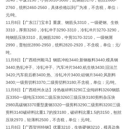
3240，中废3190，小剪3010-3080，乱钢筋3170，刨丝2660-
2760，统料2460-2560，具体价格以到厂为准，不含税，单位：
元/吨。
11月8日【广东江门宝丰】重废、钢筋头3310，一级硬钢、生铁
3310，厚剪3260，冷轧冲子3290-3310，冷轧冲片3270-3290，
纯钢筋压块3310，乱钢筋3280，中剪3170-3210，一级钢屑
2990，普刨丝2890-2950，统料2820-2920，不含税，单位：元/
吨。
11月8日【广西梧州毅马】钢筋冲粒3440;新钢板料3440;模具钢
3440;热轧冲子、冷轧冲子、汽车冲片3440;机生铁3430;旧法兰
3420;汽车前后桥3400;热、冷轧冲片3400;硅钢片3440;风割料
3400;一级剪切料3370;二级剪切料3180;不含税，单位：元/吨。
11月8日【广西梧州永达】冷热板碎料3290工业纯碎料3260钢筋
压3350一级纯压3300二级压块3260三级压块3180剪料杂压块
2980高碳钢3370重型废钢3320一级剪料3290二级剪料3200三级
剪料3140破碎料比重1.7的按3180，破碎料比重1.5的3150，刨丝
压块2970，轻薄料2500，不含税，单位：元/吨。
11月8日【广西贺州特钢】优重3210，生铁硬钢3210，模具边角