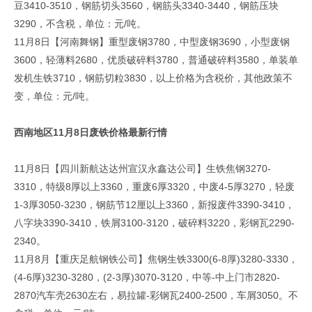
豆3410-3510，钢筋切头3560，钢筋头3340-3440，钢筋压块
3290，不含税，单位：元/吨。
11月8日【河南舞钢】重型废钢3780，中型废钢3690，小型废钢
3600，轻薄料2680，优质破碎料3780，普通破碎料3580，单装单
发机生铁3710，钢筋切粒3830，以上价格为含税价，其他政策不
变，单位：元/吨。
西南地区11月8日废铁价格最新行情
11月8日【四川新航达达州宣汉永鑫达公司】生铁焦钢3270-
3310，特级8厚以上3360，重废6厚3320，中废4-5厚3270，轻废
1-3厚3050-3230，钢筋节12厘以上3360，新报废件3390-3410，
八字块3390-3410，铁屑3100-3120，破碎料3220，彩钢瓦2290-
2340。
11月8月【重庆足航钢铁公司】焦钢生铁3300(6-8厚)3280-3330，
(4-6厚)3230-3280，(2-3厚)3070-3120，中等-中上门市2820-
2870汽车壳2630左右，易拉罐-彩钢瓦2400-2500，车屑3050。不