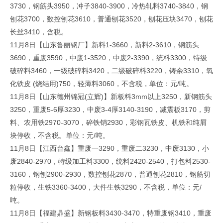
3730，钢筋头3950，冲子3840-3900，冷热轧料3740-3840，钢
刨花3700，数控刨花3610，普通刨花3520，刨花压块3470，刨花
长丝3410，含税。
11月8日【山东鲁丽钢厂】新料1-3660，新料2-3610，钢筋头
3690，重废3590，中废1-3520，中废2-3390，统料3300，特级
破碎料3460，一级破碎料3420，二级破碎料3220，铸余3310，氧
化铁皮 (烧结用)750，轻薄料3060，不含税，单位：元/吨。
11月8日【山东德州锦冠(立辉)】新板料3mm以上3250，新钢筋头
3250，重废5-6厚3230，中废3-4厚3140-3190，减震板3170，剪
料、农用铁2970-3070，碎铁销2930，彩钢瓦铁皮、机铁和纯屑
块停收，不含税。单位：元/吨。
11月8日【江西台鑫】重废一3290，重废二3230，中废3130，小
废2840-2970，特级加工料3300，统料2420-2540，打包料2530-
3160，钢刨2900-2930，数控刨花2870，普通刨花2810，钢筋切
粒停收，生铁3360-3400，大件生铁3290，不含税，单位：元/
吨。
11月8日【福建鼎盛】新钢板料3430-3470，特重废钢3410，重废