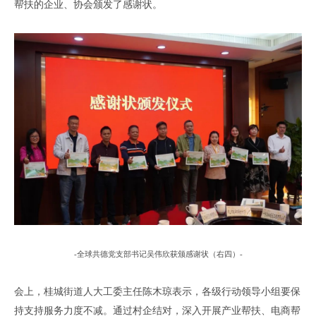
帮扶的企业、协会颁发了感谢状。
-
全球共德
党支部书记
吴伟欣获颁感谢状
（
右四
）
-
会上
，
桂城街道人大工委主任陈木琼表示，各级行动领导小组要保
持支持服务力度不减。通过村企结对，深入开展产业帮扶、电商帮