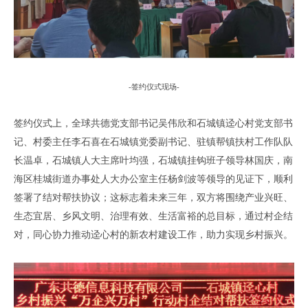
-
签约仪式现场
-
签约仪式上
，
全球共德党支部书记吴伟欣
和石城镇
迳心村
党支部
书
记
、
村委主任
李石喜
在
石城镇党委副书记、驻镇帮镇扶村工作队队
长温卓，石城镇人大主席叶均强，石城镇挂钩班子领导林国庆，南
海区桂城街道办事处人大办公室主任杨剑波
等领导的见证下
，
顺利
签署
了
结对帮扶协议；
这标志着
未来三年，双方将围绕产业兴旺、
生态宜居、乡风文明、治理有效、生活富裕的总目标，通过村企结
对，
同心协力推动
迳心村
的新农村建设工作
，
助力
实现乡村振兴。