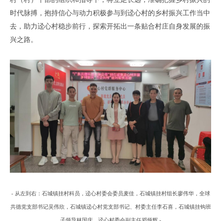
时代脉搏
，
抱持
信心
与
动力
积极
参与
到
迳心村
的
乡村振兴工作
当
中
去
，助力迳心村
稳步前行
，
探索
开拓出一条贴合
村庄
自身
发展的
振
兴之路
。
- 从左到右：石城镇挂村科员，迳心村委会委员麦佳，石城镇挂村组长廖伟华，全球
共德党支部书记吴伟欣，
石城镇
迳心村
党支部
书记
、
村委主任
李石喜
，石城镇挂钩班
子领导林国庆，迳心村委会副
主任
邓炳辉
-