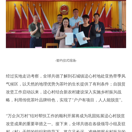
-
签约仪式现场
-
经过实地走访考察
，
全球共德了解到
石城镇
迳心村
地处亚热带季风
气候区，
以天然的地理优势为茶叶的生长提供了有利条件
；
自脱贫
攻坚工作启动以来
，
迳心村结合新农村建设深入实施乡村振兴战
略，利用传统茶叶品牌特色，实现了
“户户有项目，人人能脱贫”。
“万企兴万村”结对帮扶工作
的顺利开展将成为
巩固拓展迳心村脱贫
攻坚成果的重要举措
之一
。
接下来
，
全球共德
在各级领导小组及驻
村（村）干部的组织和指导下，
将立足长远
，
准确把握乡村振兴的