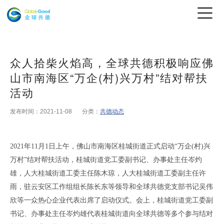
众人拾柴火焰高，全球共德积极响应佛
山市南海区“万企(村)兴万村”结对帮扶
活动
发布时间：2021-11-08
分类：
共德动态
2021年11月1日上午，
佛山市南海区
桂城街道正式启动
“万企(村)兴
万村”结对帮扶活动，桂城街道党工委副书记、办事处主任岑灼
雄，人大桂城街道工委主任陈木琼，人大桂城街道工委副主任许
雨，驻云安区工作组组长陈长东等领导和
全球共德
党支部书记
吴伟
欣
等一众热心企业
代表
出席
了
启动仪式。会上，桂城街道党工委副
书记、办事处主任岑灼雄代表桂城街道向
全球共德
等
多个
参与结对