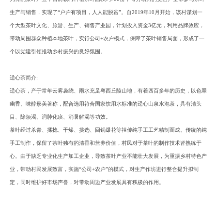
生产与销售，实现了“户户有项目，人人能脱贫”。自2019年10月开始，该村谋划一
个大型茶叶文化、旅游、生产、销售产业园，计划投入资金3亿元，利用品牌效应，
带动周围群众种植本地茶叶，实行公司+农户模式，保障了茶叶销售局面，形成了一
个以党建引领推动乡村振兴的良好氛围。
迳心茶
简介
:
迳心茶，产于常年云雾袅绕、雨水充足粤西丘陵山地，有着四百多年的历史，以色翠
幽香、味醇形美著称，配合选用符合国家饮用水标准的迳心山泉水泡茶，具有清头
目、除烦渴、润肺化痰、消暑解渴等功效。
茶叶经过杀青、揉捻、干燥、挑选、回锅爆花等祖传纯手工工艺精制而成。传统的纯
手工制作，保留了茶叶独有的清香和营养价值，村民对于茶叶的制作技术皆熟练于
心。由于缺乏专业化生产加工企业，导致茶叶产业不能壮大发展，为重振乡村特色产
业，带动村民发展致富，实施
“公司+农户”的模式，对生产作坊进行整合提升拟制
定，同时维护好市场声誉，对带动周边产业发展具有积极的作用。