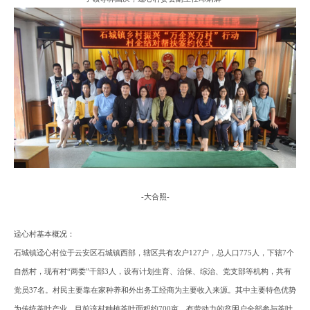
-
大合照
-
迳心村基本概况：
石城镇迳心村位于云安区石城镇西部，辖区共有农户
127户，总人口775人，下辖7个
自然村，现有村“两委”干部3人，设有计划生育、治保、综治、党支部等机构，共有
党员37名。村民主要靠在家种养和外出务工经商为主要收入来源。其中主要特色优势
为传统茶叶产业，目前该村种植茶叶面积约700亩，有劳动力的贫困户全部参与茶叶