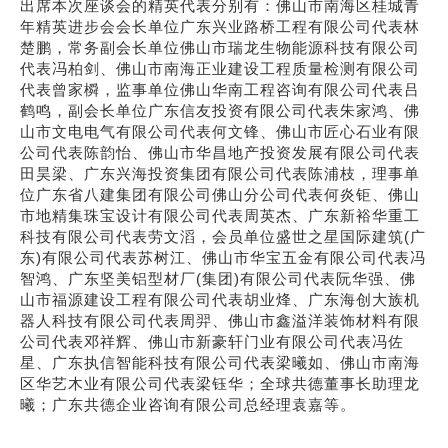
出席本次座谈会的精英代表分别有：佛山市南海区桂城青
年精英进步会会长单位广东兴业路桥工程有限公司代表林
楚鹏，常务副会长单位佛山市瑞龙生物能源科技有限公司
代表冯柏剑、佛山市南海正业建设工程质量检测有限公司
代表曾家橓，监事单位佛山华南工程咨询有限公司代表吕
鹤鸣，副会长单位广东信友投资有限公司代表朱家鸿、佛
山市文电电气有限公司代表何文锋、佛山市匠心石业有限
公司代表陈韵怡、佛山市华昌地产投资发展有限公司代表
田昊梁、广东兴海投资集团有限公司代表陈浦枝，理事单
位广东省八建集团有限公司佛山分公司代表何炎钜、佛山
市地精集珠宝设计有限公司代表周英杰、广东新裕华重工
科技有限公司代表劳文滔，会员单位盛世之星国际建筑(广
东)有限公司代表苏树江、佛山市华宝五金有限公司代表冯
智鸿、广东坚美铝型材厂(集团)有限公司代表阮华强、佛
山市福源建设工程有限公司代表胡业烽、广东海创大族机
器人科技有限公司代表周羿、佛山市鑫溢洋装饰材料有限
公司代表邓祥辉、佛山市新豪轩门业有限公司代表冯佐
星、广东执信智能科技有限公司代表梁曦如、佛山市南海
区华艺木业有限公司代表梁钰华；全球共德董事长助理龙
曦；广东共德企业咨询有限公司总经理袁嘉等。