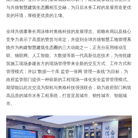
与共德
智慧建筑生态圈
相互交融，为日后水务工程的发展
营造更优
良的环境，厚植更优质的土壤。
全球共德董事长周泳锋对奥格科技的发展理念、前瞻布局以及核心
竞争力表示了高度的赞赏与肯定，并提到全球共德
智慧工地管理系
统
作为构建
智慧建筑生态圈
的三大动能之一，正充分应用移动互
联、物联网、人工智能、大数据等新一代高新信息技术，为传统建
筑施工现场参建各方的现场管理带来全新的交互方式、工作方式和
管理模式；并以“数据一个库 监管一张网 管理一条线”为目标，为
政府监管部门提供一种崭新的工程现场一体化安全监管管理模式。
期望能以此次交流为契机与奥格科技强强联合，助力政府部门构筑
高
品质
的城市
水务工程
系统，打造宜居城市、韧性城市、智能城
市。