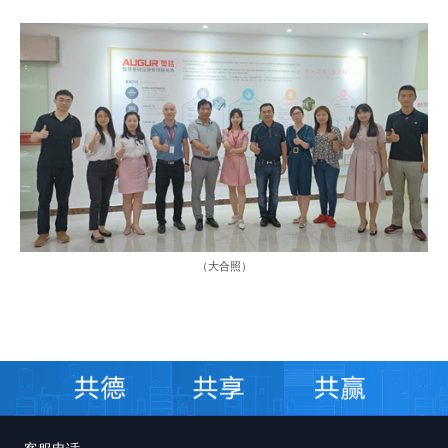
（
大合照
）