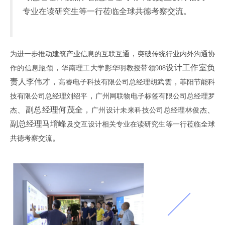
专业在读研究生等一行莅临全球共德考察交流
。
，
为进一步推动建筑产业信息的互联互通
突破传统行业内外沟通协
，
设计工作室负
作的信息瓶颈
华南理工大学彭华明教授带领908
责人李伟才
，
，
高睿电子科技有限公司总经理胡武雲
菲阳节能科
，
技有限公司总经理刘绍平
广州网联物电子标签有限公司总经理罗
、副总经理何茂全，
、
杰
广州设计未来科技公司总经理林俊杰
副总经理马堉峰
及交互设计相关专业在读研究生等一行莅临
全球
。
共德
考察交流