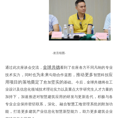
发言组图
-
-
全球共德
通过此次座谈会交流，
看到了在座各方不同凡响的专业
，
为未来
，推动更多
应
技术实力
同时也
勾勒合作蓝图
智慧科技
用项目的落地奠定了
坚实的
。
愈加
基础
今后，
全球共德
将在工
业设计及信息化领域技术理论实力以及重点大学研究生人才力量的
，
，
加持下
加速推进对智慧建筑应用的研发与更新迭代
积极与各
，
、
专业企业保持密切联系
深化
融合
智慧工地
管理系统的附加功
，
，
能
打造更多建筑产业信息化智慧新型能力
助力更多建筑企业