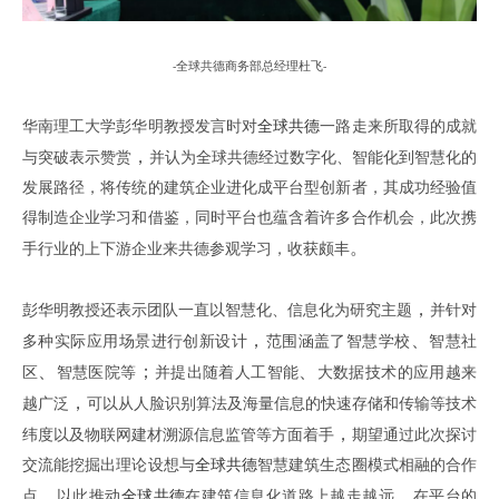
全球共德商务部总经理杜飞
-
-
华南理工大学彭华明教授发言时对
全球共德
一路走来所取得的成就
，
与突破表示赞赏
并认为全球共德经过数字化、智能化到智慧化的
发展路径，将传统的建筑企业进化成平台型创新者，其成功经验值
得制造企业学习和借鉴，同时平台也蕴含着许多合作机会，此次携
。
手行业的上下游企业来共德参观学习，收获颇丰
，
彭华明教授还表示团队一直以智慧化、信息化为研究主题
并针对
，
、
多种实际应用场景进行创新设计
范围涵盖了智慧学校
智慧社
、
；
、
区
智慧医院等
并提出随着人工智能
大数据技术的应用越来
，
越广泛
可以从人脸识别算法及海量信息的快速存储和传输等技术
，
纬度以及物联网建材溯源信息监管等方面着手
期望通过此次探讨
交流能挖掘出理论设想与
全球共德
智慧建筑生态圈模式相融的合作
，
，
点
以此推动
全球共德
在建筑信息化道路上越走越远
在平台的