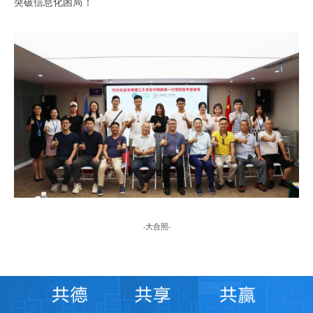
！
突破信息化困局
大合照
-
-