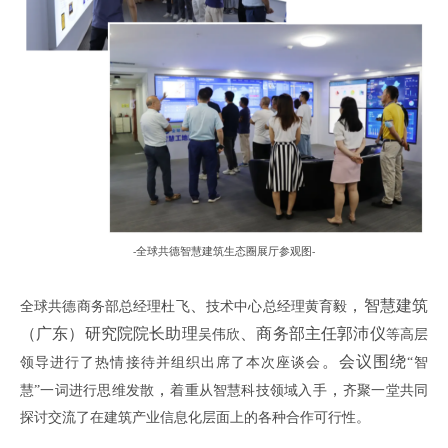
全球共德智慧建筑生态圈展厅参观图
-
-
、
，智慧建筑
全球共德商务部总经理杜飞
技术中心总经理黄育毅
（广东）研究院院长助理
、商务部主任郭沛仪
吴伟欣
等高层
。
会议围绕
领导进行了热情接待并组织出席了本次座谈会
“智
，
，
慧”一词进行思维发散
着重从智慧科技领域入手
齐聚一堂共同
探讨交流了在建筑产业信息化层面上的各种合作可行性。