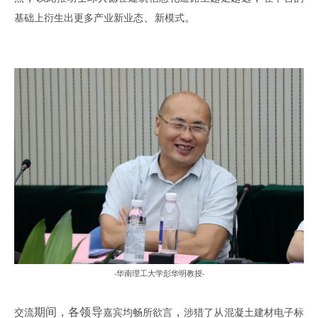
、
。
基础上衍生出更多产业新业态
新模式
华南理工大学彭华明教授
-
-
期间，各领导
，
交流
嘉宾均畅所欲言
涉猎了从混凝土建材电子标