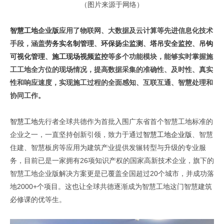
（图片来源于网络）
智慧工地企业版
应用了物联网、大数据及云计算等先进信息化技术
手段，涵盖
劳务实名制管理
、
环保扬尘监测
、
塔吊安全监控
、
吊钩
可视化管理
、
施工现场视频监控
等多个功能模块，能够实时掌握施
工工地全方位的现场情况，提高数据采集的准确性、及时性、真实
性和响应速度，实现施工过程的全面感知、互联互通、智慧处理和
协同工作。
智慧工地
先行者全球共德作为首批入围广东省首个智慧工地标准的
企业之一，一直坚持创新引领，致力于通过
智慧工地企业版
、智慧
住建、智慧板房等应用为建筑产业提供发辗转型与升级的专业服
务，目前已是一家拥有26项知识产权的国家高新技术企业，旗下的
智慧工地企业版解决方案更是已覆盖全国超过20个城市，并成功落
地2000+个项目。这也让全球共德逐渐成为智慧工地这门智慧建筑
必修课的优等生。