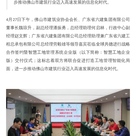
步推动佛山市建筑行业迈入高速发展的信息化时代。
月
日
下午
，
佛山市建筑业协会会长、
广东省六建集团有限公司
4
27
董事长魏琼升
，
副总经理潘振勇
，
总经理助理何启林
，行政中心副
经理赵文辉；
广东省六建集团有限公司总经理助理兼
广东省六建工
程总承包有限公司
总经理劳毅雄等领导嘉宾莅临
全球共德
进行战略
合作签约暨
智慧工地
管理系统企业
版
（
以下简称
：
智慧工地
企业
版
）
交付仪式
；
这标志着双方将联合促进打造工地管理智能化局
面
，
进一步推动佛山市建筑行业迈入高速发展的信息化时代
。