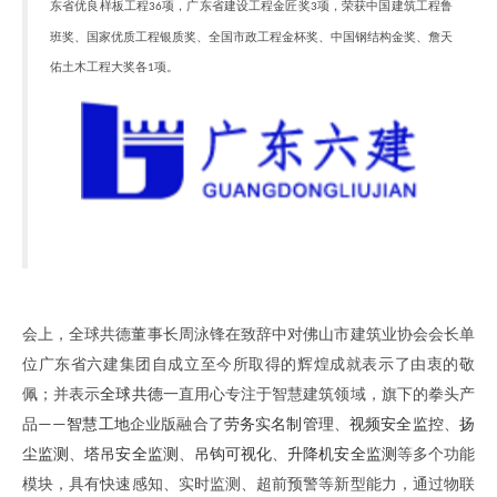
东省优良样板工程
项，广东省建设工程金匠奖
项，荣获中国建筑工程鲁
36
3
班奖、国家优质工程银质奖、全国市政工程金杯奖、中国钢结构金奖、詹天
佑土木工程大奖各
项。
1
会上，全球共德董事长周泳锋在致辞中对
佛山市建筑业协会会长
单
位广东省六建集团自成立至今所取得的辉煌成就表示了由衷的敬
佩；并表示
全球共德
一直用心专注于智慧建筑领域
，
旗下的拳头产
品
智慧工地
企业版
融合了
劳务
实名制
管理
、
视频
安全
监控
、
扬
——
尘监测
、
塔吊安全监测
、
吊钩可视化
、
升降
机
安全监测
等
多个
功能
模块
，具有快速感知、实时监测、超前预警等新型能力，
通过物联