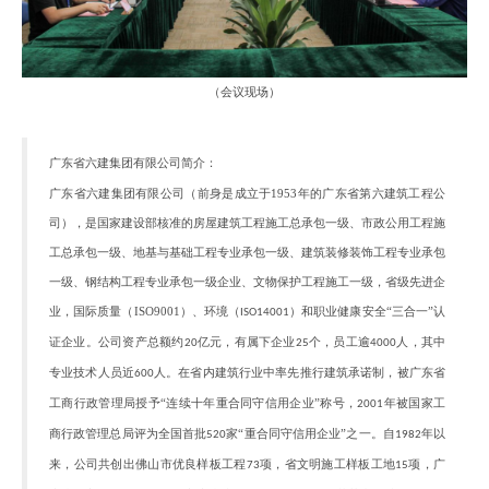
（
会议现场
）
广东省六建集团有限公司
简介
：
广东省六建集团有限公司（前身是成立于
1953
年
的
广东省第六建筑工程公
司），是国家建设部核准的房屋建筑工程施工总承包一级、市政公用工程施
工总承包一级、地基与基础工程专业承包一级、建筑装修装饰工程专业承包
一级、钢结构工程专业承包一级企业、文物保护工程施工一级，省级先进企
业，国际质量（
ISO9001
）、环境（
）和职业健康安全“三合一”认
ISO14001
证企业。公司资产总额约
亿元，有属下企业
个，员工逾
人，其中
20
25
4000
专业技术人员近
人。在省内建筑行业中率先推行建筑承诺制，被广东省
600
工商行政管理局授予“连续十年重合同守信用企业”称号，
年被国家工
2001
商行政管理总局评为全国首批
家“重合同守信用企业”之一。自
年以
520
1982
来，公司共创出佛山市优良样板工程
项，省文明施工样板工地
项，广
73
15