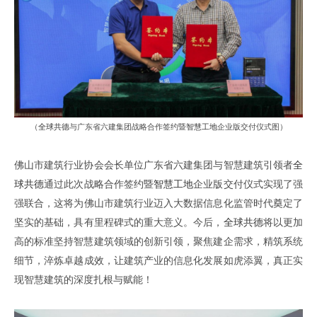
（
全球共德
与广东省六建集团战略合作签约暨
智慧工地
企业版交付仪式图
）
佛山市建筑行业协会会长单位广东省六建集团
与
智慧建筑引领者
全
球共德
通过此次
战略合作签约暨
智慧工地
企业版交付仪式
实现了
强
强联合
，
这将为佛山市建筑行业
迈
入
大数据信息化监管
时代奠定了
坚实的基础
，
具有里程碑式的重大意义
。
今后，
全球共德
将
以更加
高的标准坚持智慧建筑领域的创新引领
，
聚焦建企需求
，
精筑
系统
细节，淬炼卓越
成效
，
让建筑产业的信息化发展如虎添翼
，真正实
现
智慧建筑
的深度扎根与赋能
！