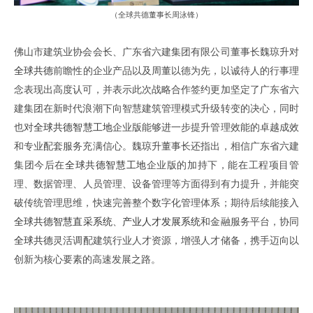
（
全球共德董事长周泳锋
）
佛山市建筑业协会会长、
广东省六建集团有限公司董事长魏琼升对
全球共德
前瞻性的企业产品以及周董以德为先
，
以诚待人的行事理
念表现出高度认可
，
并表示此次战略合作签约更加坚定了广东省六
建集团在新时代浪潮下向智慧建筑管理模式升级转变的决心
，
同时
也对
全球共德
智慧工地
企业版能够进一步提升管理效能的卓越成效
和专业配套服务充满信心
。
魏琼升董事长还指出
，
相信广东省六建
集团今后在
全球共德
智慧工地
企业版的加持下
，
能在工程项目管
理
、
数据管理
、
人员管理
、
设备管理等方面得到有力提升
，
并能突
破传统管理思维，快速
完善整个
数字化管理体系
；
期待后续能接入
全球
共德
智慧
直采系统
、
产业人才发展系统
和金融
服务
平台，
协同
全球共德
灵活调配建筑行业人才资源
，
增强人才储备
，
携手迈向
以
创新
为核心要素的
高速发展之路
。