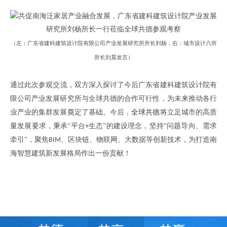
（
左
：
广东省建科建筑设计院有限公司产业发展研究所所长刘杨
，
右
：
城市设计六所
所长刘晨
发言
）
通过
此次
参观交流
，
双方深入探讨了
今后
广东省建科建筑设计院有
限公司产业发展研究所
与全球共德的合作可行性
，为未来推动
各行
业产业的集群发展
奠定了
基础
。
今后，
全球共德
将立足城市的高质
量发展要求，秉承
“平台
生态”的建设理念，坚持“问题导向、需求
+
牵引”，聚焦
、
区块链
、
物联网
、
大数据等创新技术
，
为打造南
BIM
海
智慧建筑
新发展格局作出
一份
贡献
！