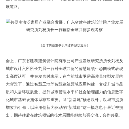
展道路
。
（全球共德董事长周泳锋
致欢迎辞
）
会上
，
广东省建科建筑设计院有限公司产业发展研究所所长刘杨及
城市设计六所所长刘晨
一行对
全球共德
的智慧建筑生态圈模式表现
出高度认可
；
并在
发言时表示
，
在当前
城市
亟需
高质量转型发展
的
大背景下
，
通过
智慧工地
等智慧建筑领域应用
构建
一套
提升城市品
质和人居环境质量、提升城市管理水平和社会治理能力的信息数字
化城市基础设施体系
非常重要
。
除
“新基建”概念以外
，
以城市提质
增效为引领，以应用创新为驱动
的
“新城建”这一概念也于最近被提
出
，
期待往后在建筑领域的技术层面能继续加强交流
，
合作共赢
。