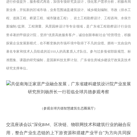
进行价值提升，服务模式再造，加强专项研究及设计，强化客户需求分析，积极布局
新业务，开拓新的区域市场，业务范围涵盖建筑设计、城乡规划编制、市政（排水工
程、道路工程、桥梁工程、城市隧道工程）、岩土工程勘察设计、工程咨询、水保方
案编制
监测、工程测量、风景园林设计等专业领域，是广东省工程勘察设计行业信
/
誉卓著的甲级设计院，坚持“优质高效服务客户，诚信创新奉献社会”经营理念，积极
探索企业发展新模式，在不断变换的市场环境中取得了不凡的业绩。拥有一支由业内
著名专家和技术人员组成的近
人的高素质人才队伍。参与过多项省部级规范、标
550
准图集、课题的研究编制，是国家科技支撑计划、广东省住房城乡建设厅政策及技术
研究支撑单位。
（
参观全球共德智慧建筑生态圈展厅
）
交流座谈会以
“深化
、
区块链
、
物联网技术和建筑行业的融合应
BIM
用，整合产业
生态链的
上下游
资源和搭建产业平台
”为方向共同探