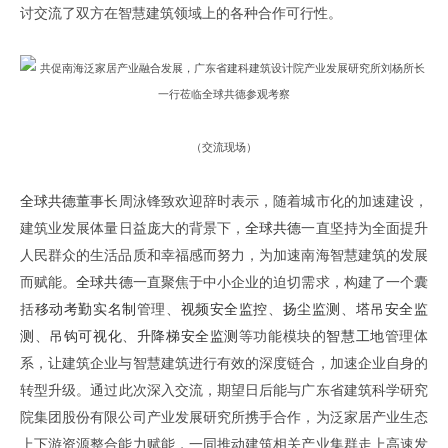
讨交流了双方在智慧建筑领域上的各种合作可行性。
（
交流现场
）
全球共德
董事长周泳锋
致欢迎辞时表示
，随着
城市化的
加速建设，
建筑业
发展体量
日益
庞大的背景下
，
全球共德
一直坚持为
全面提升
人民群众的生活品质和幸福感而努力
，
为
加速南海智慧建筑
的发展
而
赋能。
全球共德
一直聚焦于中小企业的迫切需求
，
构建了一个囊
括
移动考勤实名制
管理、
视频安全监控
、
扬尘监测
、
塔吊安全监
测
、
吊钩可视化
、
升降梯安全监测
等功能模块的
智慧工地
管理体
系，让建筑企业与智慧建筑进行有效的深度链合
，
加速企业自身的
转型升级
。
通过此次深入交流
，
期望日后能与
广东省建筑科学研究
院集团股份有限公司
产业发展研究所
携手合作
，
为泛家居产业生态
上下游资源整合能力赋能
，
一同推动建筑相关产业集群走上高速发