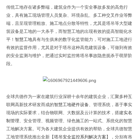
传统工地存在诸多弊端，建筑业作为一个安全事故多发的高危行
业，具有施工现场管理人员复杂、环境杂乱、多工种交叉作业等弊
端，且呈现管理粗放、施工地点分散等特性，尤其是塔吊等大型建
筑设备是工地的一大杀手，而智慧工地的出现有效的提高智能化水
平！
智慧工地
具有与生俱来的数字化监管能力，可对施工工地进行
有效的监督作用，尤其是对于塔吊这种高危建筑设备，可做到有效
的安全监测与维护，把通过实时监控将塔吊事故隐患扼杀于萌芽阶
原文出自全球共德官网
段。
全球共德作为一家在建筑行业深耕十余年的建筑企业，汇聚多种互
联网高新技术研发而成的
智慧工地硬件设备
、管理系统，基于事实
现场的实际要求，结合物联网、大数据及云计算的技术，搭建
实名
制管理
、安全管理、视频管理、绿色施工的一站式、系统化的智慧
工地解决方案。可为各大建筑企业提供有效的帮助，全球共德智慧
工地管理系统推出全新【
塔吊安全监控系列解决方案
】，分别有
吊