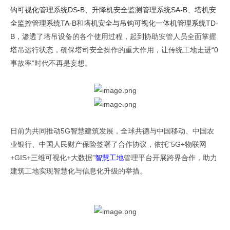
钩可视化管理系统
DS-B
、
升降机安全监测管理系统
SA-B
、
塔机安
全监控管理系统
TA-B
和
塔机安全与吊钩可视化一体机管理系统
TD-
B
，渗透了塔吊设备的各个使用过程，起到协助安管人员全面掌握
塔吊运行状态，确保塔司安全操作的重大作用，让传统工地走进“
0
原文出自全球共德官网
事故率”时代不再是妄想。
日前为共同推动
5G
智慧建筑发展，全球共德与中国移动、中国农
业银行、中国人民财产保险签署了合作协议，依托“
5G+
物联网
+GIS+
三维可视化
+
大数据”
智慧工地
管理平台开展跨界合作，助力
原文出自全球共德官
建筑工地实现智慧化与信息化升级的举措。
网