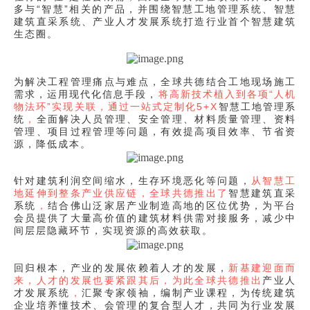
多与“智慧”相关的产品，并围绕
智慧工地管理系统
、
智慧
建筑直采系统
、
产业人才发展系统
打造行业首个智慧建筑
生态圈。
为解决工程管理痛点与难点，全球共德结合工地现场施工
需求，运用现代化信息手段，
将高新技术植入到各项“人机
物法环”实现关联，通过一站式定制化5+X
智慧工地管理系
统
，
全面解决人员管理、安全管理、材料质量管理、资料
管理、项目过程管理等问题，有效提高项目效率、节省资
源，降低成本。
针对建筑利润空间缩水，生存环境恶化等问题，
从智慧工
地延伸到整条产业供应链，全球共德推出了
智慧建筑直采
系统
，
结合佛山泛家居产业制造高地的区位优势，为平台
会员提供了大量高价值的建筑材料供需对接服务，减少中
间层层隐藏环节，实现资源的高效获取。
回归根本，产业的发展依赖着人才的发展，
新基建迎面而
来，人才的发展也要紧跟其后，为此全球共德推出
产业人
才发展系统
，
汇聚专家领袖，编制产业课程，为传统建筑
企业培养懂技术、会管理的复合型人才，共同为行业发展