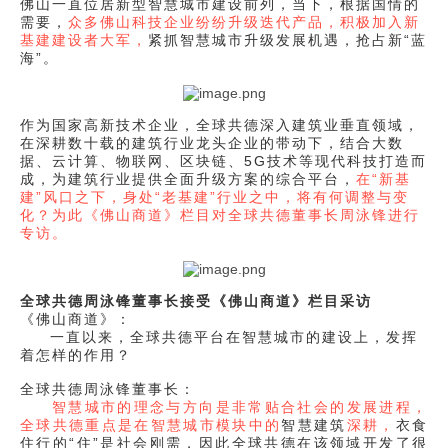
佛山一直位居新型智慧城市建设前列，当下，根据国情的
需要，
众多佛山科技企业纷纷升级迭代产品，积极加入新
基建建设者大军，
紧抓智慧城市升级发展机遇，抢占新“蓝
海”。
作为国家高新技术企业，全球共德深入建筑业垂直领域，
在深耕数十载的建筑行业龙头企业的带动下，结合大数
据、云计算、物联网、区块链、5G技术等现代科技打造而
成，为建筑行业提供全面升级方案的综合平台，
在“新基
建”风口之下，身处“老基建”行业之中，将有何调整与变
化？为此《佛山商道》栏目对全球共德董事长周泳锋进行
专访。
全球共德周泳锋董事长接受《佛山商道》栏目采访
《佛山商道》：
一直以来，全球共德平台在智慧城市的建设上，发挥
着怎样的作用？
全球共德周泳锋董事长：
智慧城市的理念与方向是非常贴合社会的发展进程，
全球共德重点是在智慧城市模块中的
智慧建筑
深耕，
衣食
住行的“住”是社会刚需，因此全球共德在该领域开发了很