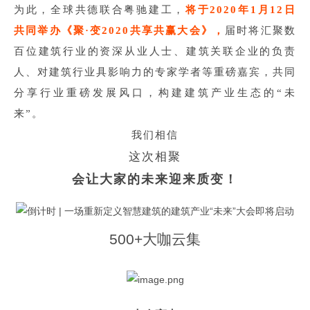
为此，全球共德联合粤驰建工，
将于
2020
年
1
月
12
日
届时将汇聚数
共同举办《聚
·
变
2020
共享共赢大会》，
百位建筑行业的资深从业人士、建筑关联企业的负责
人、对建筑行业具影响力的专家学者等重磅嘉宾，共同
分享行业重磅发展风口，构建建筑产业生态的
未
“
来
。
”
我们相信
这次相聚
会让大家的未来迎来质变！
500+
大咖云集